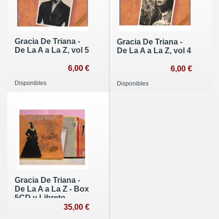
Gracia De Triana -
Gracia De Triana -
De La A a La Z, vol 5
De La A a La Z, vol 4
6,00 €
6,00 €
Disponibles
Disponibles
Gracia De Triana -
De La A a La Z - Box
5CD y Libreto,
Edición Limitada
35,00 €