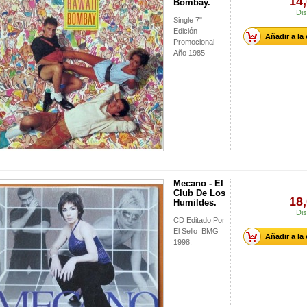
14,
Bombay.
Dis
Single 7"
Edición
Añadir a la
Promocional -
Año 1985
Mecano - El
Club De Los
18,
Humildes.
Dis
CD Editado Por
El Sello BMG
Añadir a la
1998.