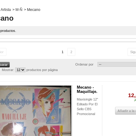
Artista
>
M-Ñ
>
Mecano
cano
 productos.
ior
1
2
Sig
Ordenar por
Mostrar:
productos por página
Mecano -
Maquillaje.
12,
Maxisingle 12"
A
Editado Por El
Sello CBS
Añadir a la
Promocional