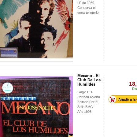
LP de 1989
Conserva el
encarte interior.
Mecano - El
Club De Los
18,
Humildes
Dis
Single CD
Portada Abierta
Añadir a la
Editado Por El
Sello BMG -
Año 1998