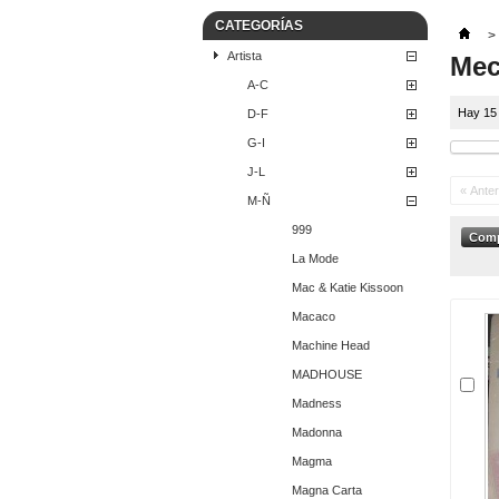
CATEGORÍAS
>
Artista
Me
A-C
Hay 15
D-F
G-I
J-L
« Anter
M-Ñ
999
La Mode
Mac & Katie Kissoon
Macaco
Machine Head
MADHOUSE
Madness
Madonna
Magma
Magna Carta