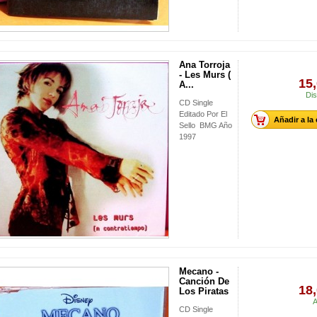
Ana Torroja
- Les Murs (
15,
A...
Dis
CD Single
Editado Por El
Añadir a la
Sello BMG Año
1997
Mecano -
Canción De
18,
Los Piratas
A
CD Single