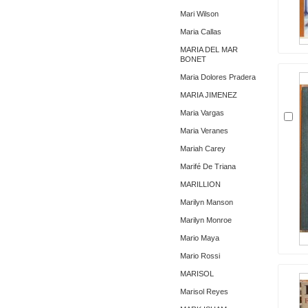
Mari Wilson
Maria Callas
MARIA DEL MAR
BONET
Maria Dolores Pradera
MARIA JIMENEZ
Maria Vargas
Maria Veranes
Mariah Carey
Marifé De Triana
MARILLION
Marilyn Manson
Marilyn Monroe
Mario Maya
Mario Rossi
MARISOL
Marisol Reyes