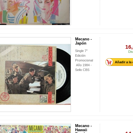
Mecano -
Japón
16,
Single 7"
Dis
Edición
Promocional
Añadir a la
Año 1984 -
Sello CBS
Mecano -
Hawaii