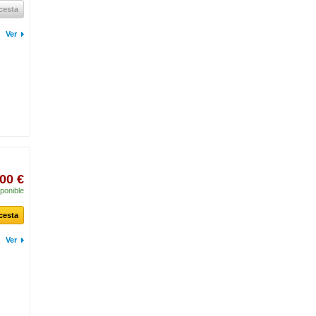
 cesta
Ver
00 €
ponible
 cesta
Ver