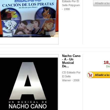
Editado Por El
Añadir a la
Sello Polygram
- 1998
Nacho Cano
- A - Un
18,
Musical
De...
Dis
CD Editado Por
Añadir a la
El Sello
Warner - 2008