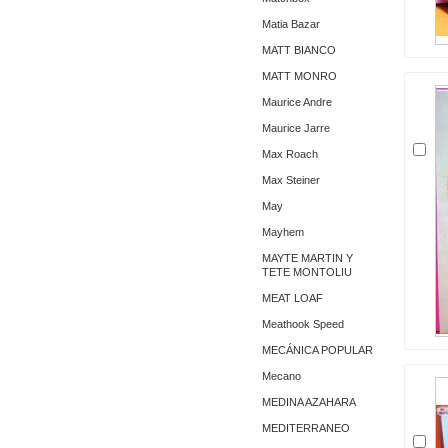
Matia Bazar
MATT BIANCO
MATT MONRO
Maurice Andre
Maurice Jarre
Max Roach
Max Steiner
May
Mayhem
MAYTE MARTIN Y
TETE MONTOLIU
MEAT LOAF
Meathook Speed
MECÁNICA POPULAR
Mecano
MEDINA AZAHARA
MEDITERRANEO