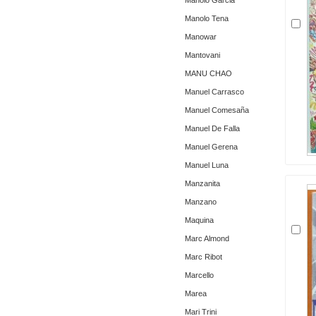
Manolo Garcia
Manolo Tena
Manowar
Mantovani
MANU CHAO
Manuel Carrasco
Manuel Comesaña
Manuel De Falla
Manuel Gerena
Manuel Luna
Manzanita
Manzano
Maquina
Marc Almond
Marc Ribot
Marcello
Marea
Mari Trini