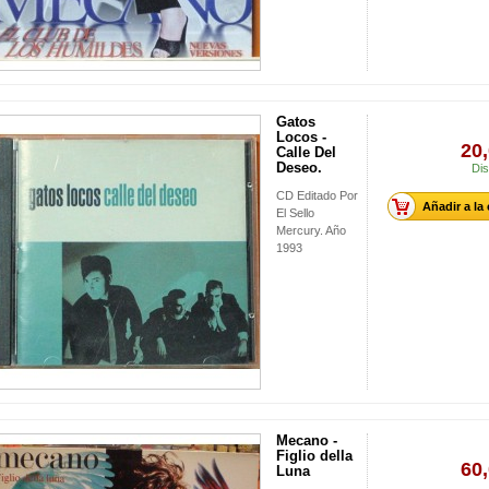
Gatos
Locos -
20,
Calle Del
Deseo.
Dis
CD Editado Por
Añadir a la
El Sello
Mercury. Año
1993
Mecano -
Figlio della
60,
Luna