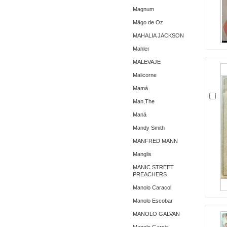
Magnum
Mägo de Oz
MAHALIA JACKSON
Mahler
MALEVAJE
Malicorne
Mamá
Man,The
Maná
Mandy Smith
MANFRED MANN
Manglis
MANIC STREET
PREACHERS
Manolo Caracol
Manolo Escobar
MANOLO GALVAN