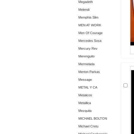
Megadeth
Melendi
Memphis Slim
MEN AT WORK
Men Of Courage
Mercedes Sosa
Mercury Rev
Merenguito
Mermelada
Merton Parkas
Message
METAL Y CA
Metalicos
Metallica
Mezquita
MICHAEL BOLTON
Michael Cretu