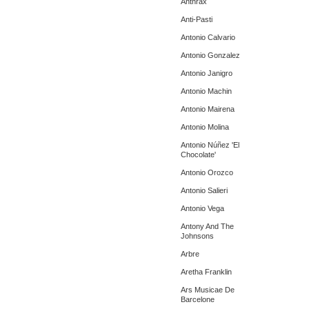
Anthrax
Anti-Pasti
Antonio Calvario
Antonio Gonzalez
Antonio Janigro
Antonio Machin
Antonio Mairena
Antonio Molina
Antonio Núñez 'El
Chocolate'
Antonio Orozco
Antonio Salieri
Antonio Vega
Antony And The
Johnsons
Arbre
Aretha Franklin
Ars Musicae De
Barcelone