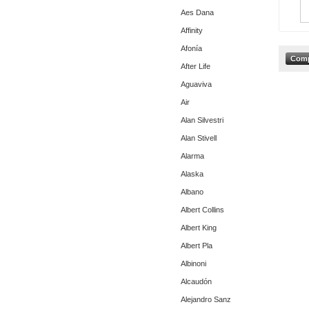
Aes Dana
Affinity
Afonía
After Life
Aguaviva
Air
Alan Silvestri
Alan Stivell
Alarma
Alaska
Albano
Albert Collins
Albert King
Albert Pla
Albinoni
Alcaudón
Alejandro Sanz