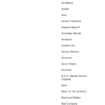
Art Blakey
Asfalto
Asia
Asmus Tietchens
Augusto Algueró
Australian Blonde
Avalanch
Aviador Dro
Azúcar Moreno
Azucena
Azul y Negro
Azymuth
B.S.O. (Banda Sonora
Original)
Bach
Back To The School 2
Backyard Babies
Bad Company