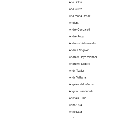
Ana Belen
Ana Curra
Ana Maria Drack
Ancient
André Ceccarelli
André Popp
Andreas Vollenweider
Andres Segovia
Andrew Lloyd Webber
Andrews Sisters
Andy Taylor
Andy Williams
Ángeles del Infierno
Angelo Branduardi
Animals , The
Anna Oxa
Annihilator