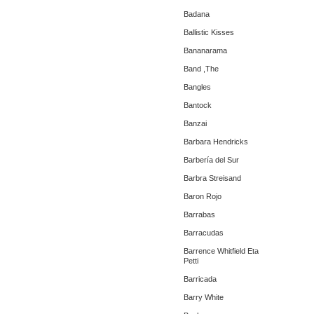
Badana
Ballistic Kisses
Bananarama
Band ,The
Bangles
Bantock
Banzai
Barbara Hendricks
Barbería del Sur
Barbra Streisand
Baron Rojo
Barrabas
Barracudas
Barrence Whitfield Eta
Petti
Barricada
Barry White