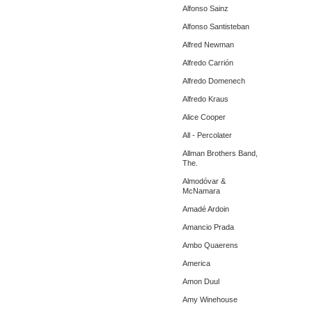
Alfonso Sainz
Alfonso Santisteban
Alfred Newman
Alfredo Carrión
Alfredo Domenech
Alfredo Kraus
Alice Cooper
All - Percolater
Allman Brothers Band,
The.
Almodóvar &
McNamara
Amadé Ardoin
Amancio Prada
Ambo Quaerens
America
Amon Duul
Amy Winehouse