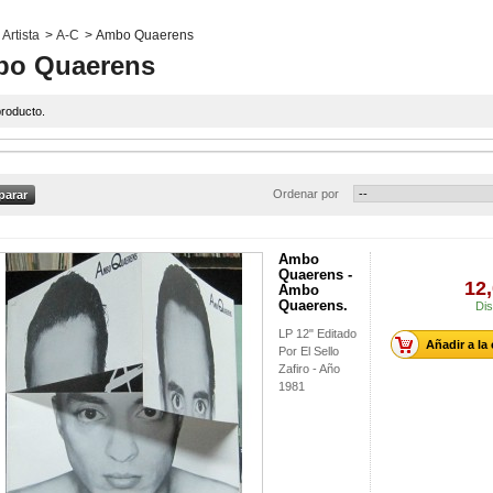
Artista
>
A-C
>
Ambo Quaerens
o Quaerens
roducto.
Ordenar por
Ambo
Quaerens -
12,
Ambo
Quaerens.
Dis
LP 12" Editado
Añadir a la
Por El Sello
Zafiro - Año
1981