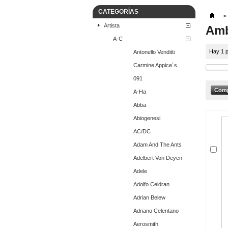
CATEGORÍAS
>
Artista
Amb
A-C
Hay 1 p
Antonello Venditti
Carmine Appice´s
091
A-Ha
Abba
Abiogenesi
AC/DC
Adam And The Ants
Adelbert Von Deyen
Adele
Adolfo Celdran
Adrian Belew
Adriano Celentano
Aerosmith