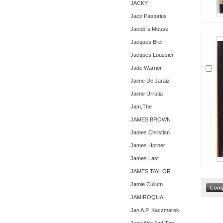
JACKY
Jaco Pastorius
Jacob´s Mouse
Jacques Brel
Jacques Loussier
Jade Warrior
Jaime De Jaraiz
Jaime Urrutia
Jam,The
JAMES BROWN
James Christian
James Horner
James Last
JAMES TAYLOR
Jamie Cullum
JAMIROQUAI
Jan A.P. Kaczmarek