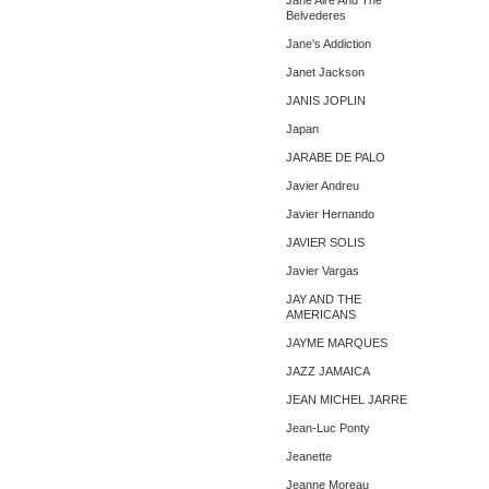
Jane Aire And The
Belvederes
Jane's Addiction
Janet Jackson
JANIS JOPLIN
Japan
JARABE DE PALO
Javier Andreu
Javier Hernando
JAVIER SOLIS
Javier Vargas
JAY AND THE
AMERICANS
JAYME MARQUES
JAZZ JAMAICA
JEAN MICHEL JARRE
Jean-Luc Ponty
Jeanette
Jeanne Moreau