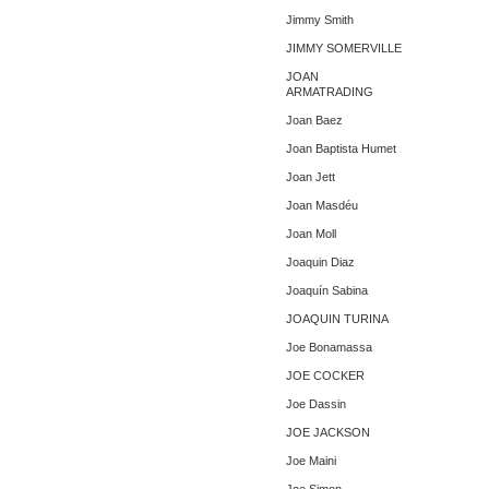
Jimmy Smith
JIMMY SOMERVILLE
JOAN
ARMATRADING
Joan Baez
Joan Baptista Humet
Joan Jett
Joan Masdéu
Joan Moll
Joaquin Diaz
Joaquín Sabina
JOAQUIN TURINA
Joe Bonamassa
JOE COCKER
Joe Dassin
JOE JACKSON
Joe Maini