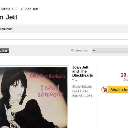
Artista
>
J-L
>
Joan Jett
n Jett
roductos.
Ordenar por
Joan Jett
and The
10,
Blackhearts
-...
Dis
Single Editado
Añadir a la
Por El Sello
Epic Año 1984