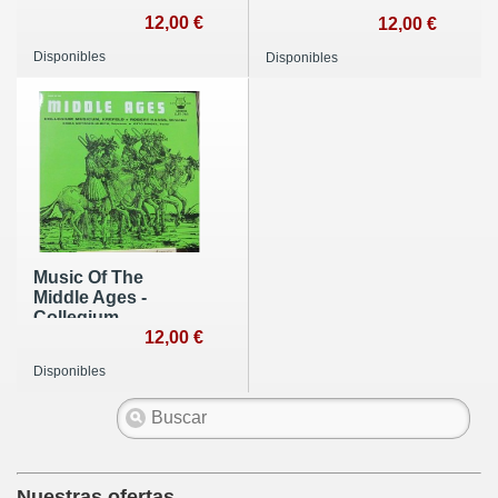
12,00 €
12,00 €
Disponibles
Disponibles
Music Of The
Middle Ages -
Collegium
Musicum,
12,00 €
Krefeld.Robert
Disponibles
Haas Dirt
Nuestras ofertas