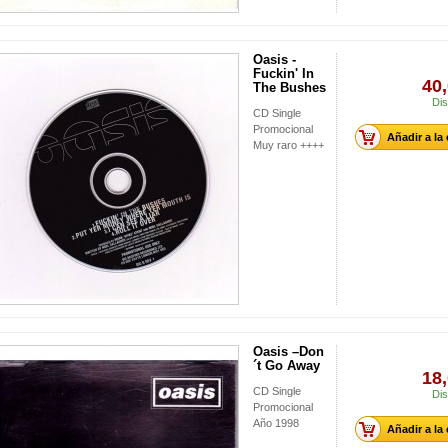
Oasis -
Fuckin' In
40,
The Bushes
Dis
CD Single
Promocional
Añadir a la
Muy raro ++++
Oasis ‎–Don
´t Go Away
18,
CD Single
Dis
Promocional
Año 1998
Añadir a la