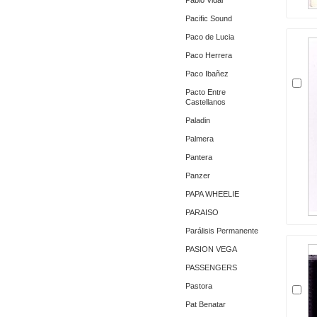
Pablo Vidal
Pacific Sound
Paco de Lucia
Paco Herrera
Paco Ibañez
Pacto Entre
Castellanos
Paladin
Palmera
Pantera
Panzer
PAPA WHEELIE
PARAISO
Parálisis Permanente
PASION VEGA
PASSENGERS
Pastora
Pat Benatar