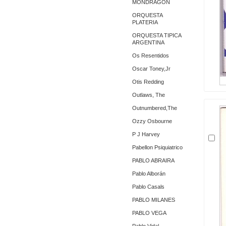
MONDRAGON
ORQUESTA
PLATERIA
ORQUESTA TIPICA
ARGENTINA
Os Resentidos
Oscar Toney,Jr
Otis Redding
Outlaws, The
Outnumbered,The
Ozzy Osbourne
P J Harvey
Pabellon Psiquiatrico
PABLO ABRAIRA
Pablo Alborán
Pablo Casals
PABLO MILANES
PABLO VEGA