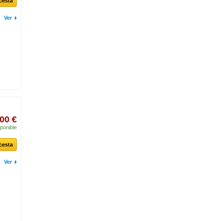
 cesta
Ver
00 €
ponible
 cesta
Ver