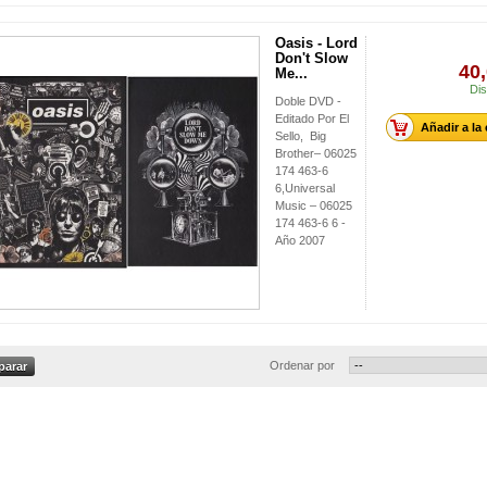
Oasis - Lord
Don't Slow
40,
Me...
Dis
Doble DVD -
Editado Por El
Añadir a la
Sello, Big
Brother‎– 06025
174 463-6
6,Universal
Music ‎– 06025
174 463-6 6 -
Año 2007
Ordenar por