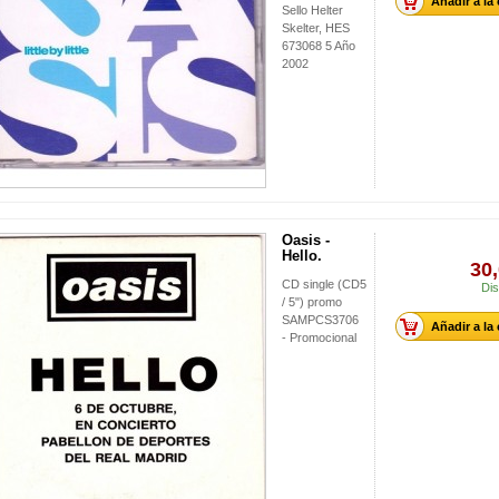
Añadir a la
Sello Helter
Skelter, HES
673068 5 Año
2002
Oasis -
Hello.
30,
CD single (CD5
Dis
/ 5") promo
SAMPCS3706
Añadir a la
- Promocional