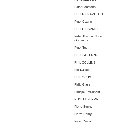
Peter Baumann
PETER FRAMPTON
Peter Gabriel
PETER HAMMILL
Peter Thomas Sound
Orchestra
Peter Tosh
PETULA CLARK
PHIL COLLINS
Phil Daniels
PHIL OCHS
Philip Glass
Philippe Entremont
PI DE LA SERRA
Pierre Boulez
Pierre Henry
Pilgrim Souls