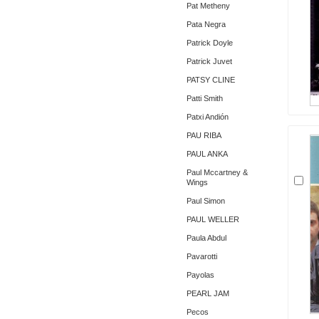
Pat Metheny
Pata Negra
Patrick Doyle
Patrick Juvet
PATSY CLINE
Patti Smith
Patxi Andión
PAU RIBA
PAUL ANKA
Paul Mccartney &
Wings
Paul Simon
PAUL WELLER
Paula Abdul
Pavarotti
Payolas
PEARL JAM
Pecos