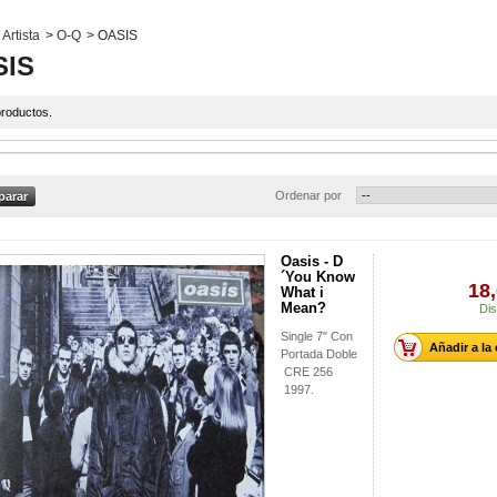
Artista
>
O-Q
>
OASIS
SIS
roductos.
Ordenar por
Oasis - D
´You Know
18,
What i
Mean?
Dis
Single 7" Con
Añadir a la
Portada Doble
CRE 256
1997.