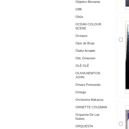
Objetivo Birmania
OBK
Obús
OCEAN COLOUR
SCENE
Octopus
Ojos de Brujo
Ólafur Arnalds
Old, Omission
OLÉ OLÉ
OLIVIA NEWTON
JOHN
Omara Portuondo
Omega
Orchestra Makassy
ORNETTE COLEMAN
Orquesta De Las
Nubes
ORQUESTA