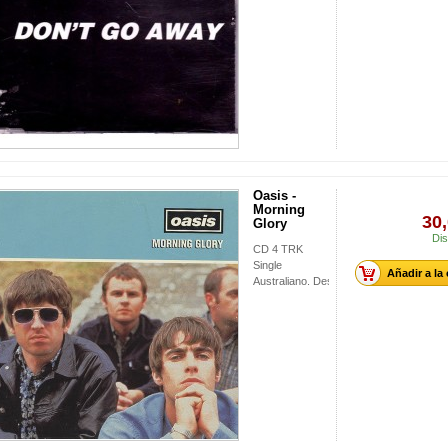
Oasis -
Morning
30,
Glory
Dis
CD 4 TRK
Single
Añadir a la
Australiano. Descatalogado.