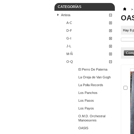
CATEGORÍAS
>
Artista
OA
A-C
Hay 8 p
D-F
G-I
J-L
M-Ñ
O-Q
El Perro De Paterna
La Oreja de Van Gogh
La Polla Records
Los Panchos
Los Pasos
Los Payos
O.M.D. Orchestral
Manoeuvres
OASIS