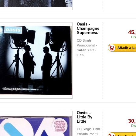
Oasis -
Champagne
45,
Supernova.
Dis
CD Single
Promocional -
Añadir a la
SAMP 3393 -
1995
Oasis ‎–
Little By
30,
Little
Dis
CD,Single, Enhanced,
Editado Por El