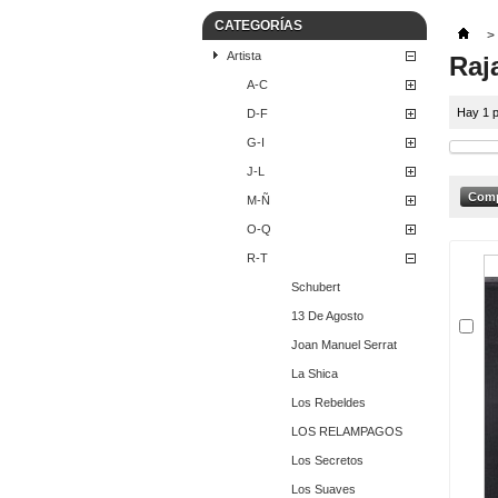
CATEGORÍAS
>
Artista
Raj
A-C
Hay 1 p
D-F
G-I
J-L
M-Ñ
O-Q
R-T
Schubert
13 De Agosto
Joan Manuel Serrat
La Shica
Los Rebeldes
LOS RELAMPAGOS
Los Secretos
Los Suaves