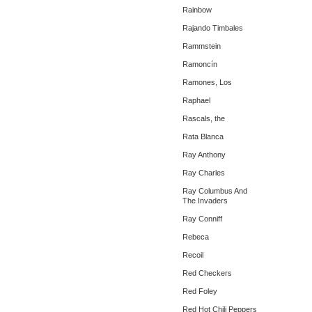
Rainbow
Rajando Timbales
Rammstein
Ramoncín
Ramones, Los
Raphael
Rascals, the
Rata Blanca
Ray Anthony
Ray Charles
Ray Columbus And
The Invaders
Ray Conniff
Rebeca
Recoil
Red Checkers
Red Foley
Red Hot Chili Peppers