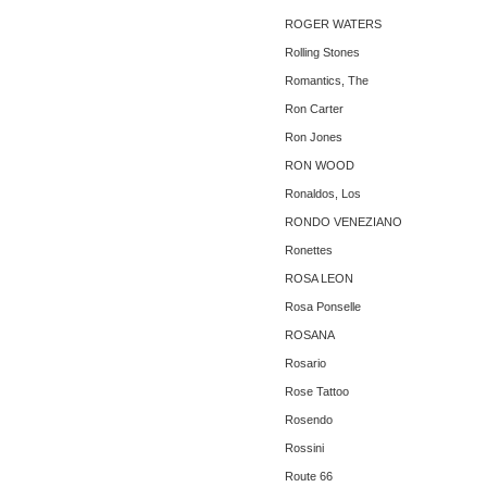
ROGER WATERS
Rolling Stones
Romantics, The ‎
Ron Carter
Ron Jones
RON WOOD
Ronaldos, Los
RONDO VENEZIANO
Ronettes
ROSA LEON
Rosa Ponselle
ROSANA
Rosario
Rose Tattoo
Rosendo
Rossini
Route 66