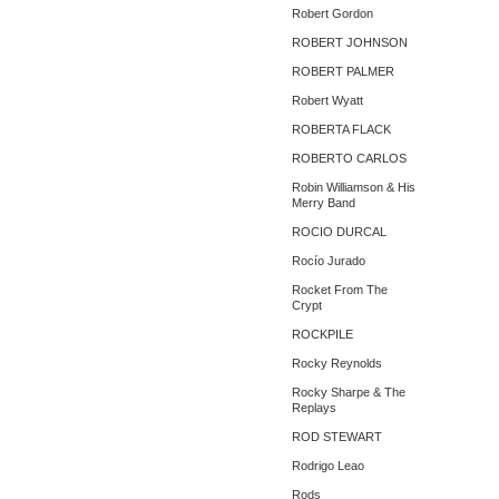
Robert Gordon
ROBERT JOHNSON
ROBERT PALMER
Robert Wyatt
ROBERTA FLACK
ROBERTO CARLOS
Robin Williamson & His
Merry Band
ROCIO DURCAL
Rocío Jurado
Rocket From The
Crypt
ROCKPILE
Rocky Reynolds
Rocky Sharpe & The
Replays
ROD STEWART
Rodrigo Leao
Rods