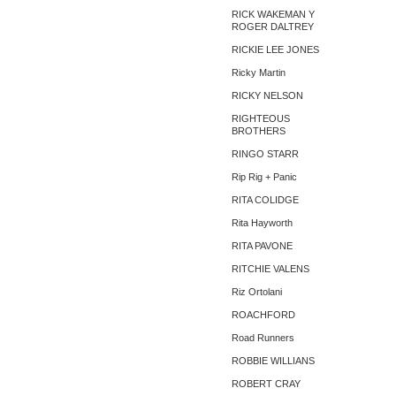
RICK WAKEMAN Y
ROGER DALTREY
RICKIE LEE JONES
Ricky Martin
RICKY NELSON
RIGHTEOUS
BROTHERS
RINGO STARR
Rip Rig + Panic
RITA COLIDGE
Rita Hayworth
RITA PAVONE
RITCHIE VALENS
Riz Ortolani
ROACHFORD
Road Runners
ROBBIE WILLIANS
ROBERT CRAY