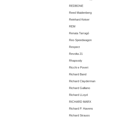
REDBONE
Reed Maidenberg
Reinhard Keiser
REM
Renata Tarragó
Reo Speedwagon
Respect
Revolta 21
Rhapsody
Ricchi e Poveri
Richard Band
Richard Clayderman
Richard Galliano
Richard LLoyd
RICHARD MARX
Richard P. Havens
Richard Strauss