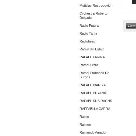
Mstislav Rostropovich
Orchestra Roberto
Delgado
Radio Futura
Radio Tarifa
Radiohead
Rafael del Estad
RAFAEL FARINA
Rafael Ferro
Rafael Frühbeck De
Burgos
RAFAEL IBARBIA
RAFAEL PUYANA
RAFAEL SUBIRACHS
RAFFAELLA CARRA
Raime
Raimon
Raimundo Amador