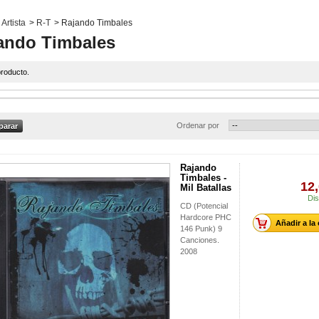
Artista
>
R-T
>
Rajando Timbales
ando Timbales
roducto.
Ordenar por
Rajando
Timbales -
12,
Mil Batallas
Dis
CD (Potencial
Hardcore PHC
Añadir a la
146 Punk) 9
Canciones.
2008