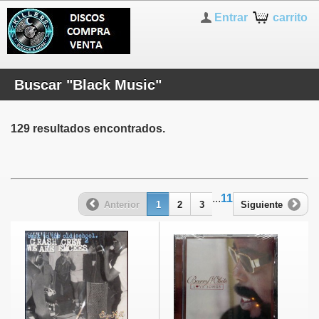
Entrar
carrito
Buscar "Black Music"
129 resultados encontrados.
...
11
Anterior
1
2
3
Siguiente