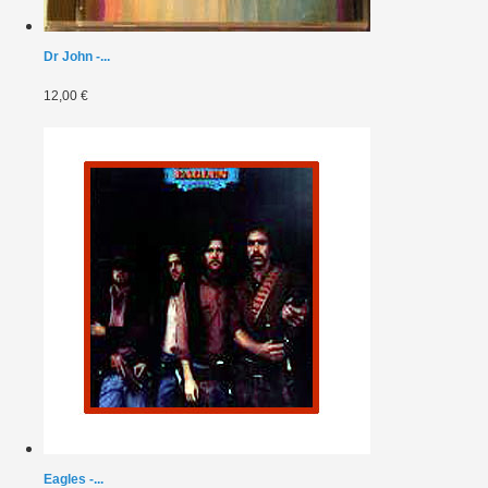
Dr John -...
12,00 €
Eagles -...