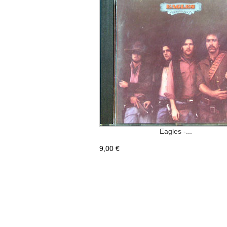
Eagles -...
9,00 €