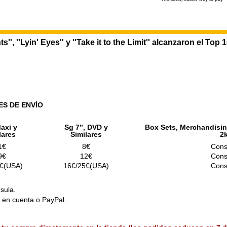
'', ''Lyin' Eyes'' y ''Take it to the Limit'' alcanzaron el Top 
ES DE ENVÍO
axi y
Sg 7”, DVD y
Box Sets, Merchandisin
lares
Similares
2
1€
8€
Cons
9€
12€
Cons
€(USA)
16€/25€(USA)
Cons
sula.
o en cuenta o PayPal.