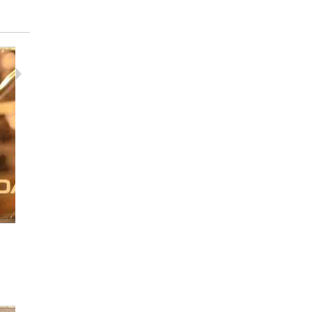
David Bowie...
Depeche
12,00 €