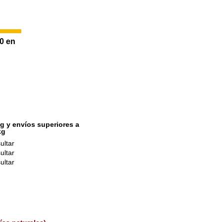
10 en
g y envíos superiores a
kg
ultar
ultar
ultar