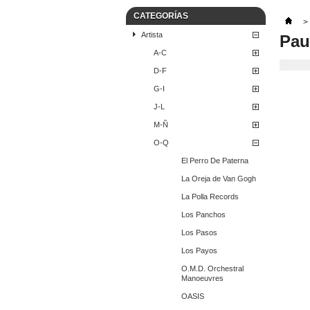
CATEGORÍAS
>
Artista
Pau
A-C
D-F
G-I
J-L
M-Ñ
O-Q
El Perro De Paterna
La Oreja de Van Gogh
La Polla Records
Los Panchos
Los Pasos
Los Payos
O.M.D. Orchestral
Manoeuvres
OASIS