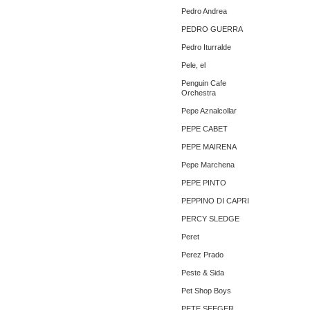
Pedro Andrea
PEDRO GUERRA
Pedro Iturralde
Pele, el
Penguin Cafe
Orchestra
Pepe Aznalcollar
PEPE CABET
PEPE MAIRENA
Pepe Marchena
PEPE PINTO
PEPPINO DI CAPRI
PERCY SLEDGE
Peret
Perez Prado
Peste & Sida
Pet Shop Boys
PETE SEEGER