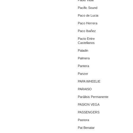
Pablo Vidal
Pacific Sound
Paco de Lucia
Paco Herrera
Paco Ibañez
Pacto Entre
Castellanos
Paladin
Palmera
Pantera
Panzer
PAPA WHEELIE
PARAISO
Parálisis Permanente
PASION VEGA
PASSENGERS
Pastora
Pat Benatar