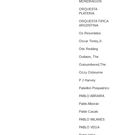
MONDRAGON
ORQUESTA
PLATERIA
ORQUESTA TIPICA
ARGENTINA
Os Resentidos
Oscar Toney,Jr
Otis Redding
Outlaws, The
Outnumbered,The
Ozzy Osbourne
P J Harvey
Pabellon Psiquiatrico
PABLO ABRAIRA
Pablo Alborán
Pablo Casals
PABLO MILANES
PABLO VEGA