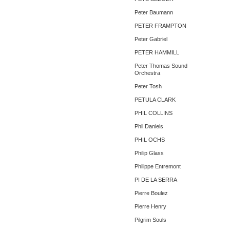
Peter Baumann
PETER FRAMPTON
Peter Gabriel
PETER HAMMILL
Peter Thomas Sound
Orchestra
Peter Tosh
PETULA CLARK
PHIL COLLINS
Phil Daniels
PHIL OCHS
Philip Glass
Philippe Entremont
PI DE LA SERRA
Pierre Boulez
Pierre Henry
Pilgrim Souls