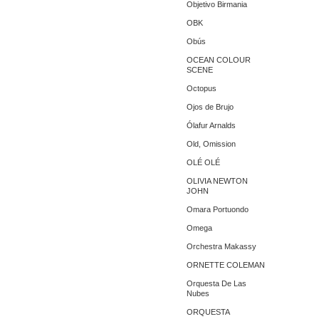
Objetivo Birmania
OBK
Obús
OCEAN COLOUR
SCENE
Octopus
Ojos de Brujo
Ólafur Arnalds
Old, Omission
OLÉ OLÉ
OLIVIA NEWTON
JOHN
Omara Portuondo
Omega
Orchestra Makassy
ORNETTE COLEMAN
Orquesta De Las
Nubes
ORQUESTA