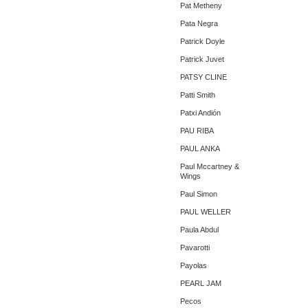
Pat Metheny
Pata Negra
Patrick Doyle
Patrick Juvet
PATSY CLINE
Patti Smith
Patxi Andión
PAU RIBA
PAUL ANKA
Paul Mccartney &
Wings
Paul Simon
PAUL WELLER
Paula Abdul
Pavarotti
Payolas
PEARL JAM
Pecos