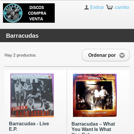
Entrar
carrito
Barracudas
Ordenar por
Hay 2 productos.
Barracudas - Live
Barracudas ‎– What
E.P.
You Want Is What