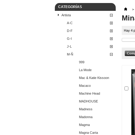
CATEGORÍAS
>
Artista
Min
A-C
Hay 4 p
D-F
G-I
J-L
M-Ñ
999
La Mode
Mac & Katie Kissoon
Macaco
Machine Head
MADHOUSE
Madness
Madonna
Magma
Magna Carta