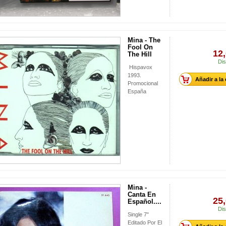
Mina - The
Fool On
12,
The Hill
Dis
Hispavox
1993.
Añadir a la
Promocional
España
Mina -
Canta En
25,
Español....
Dis
Single 7"
Editado Por El