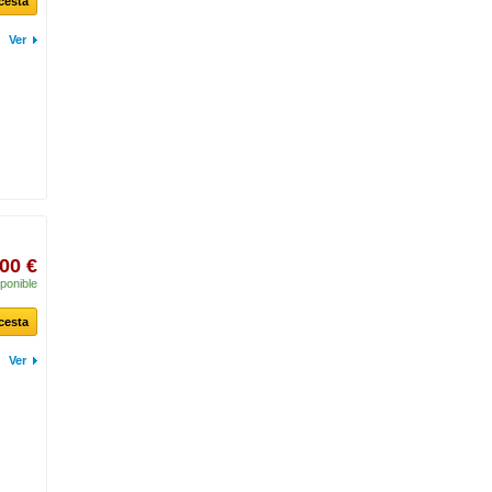
 cesta
Ver
00 €
ponible
 cesta
Ver