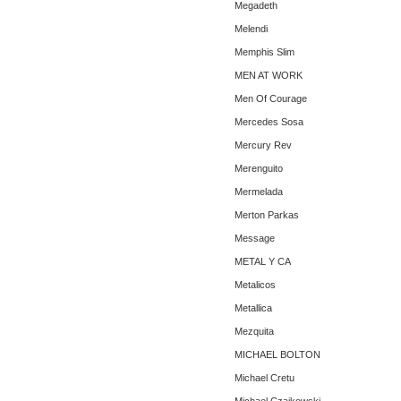
Megadeth
Melendi
Memphis Slim
MEN AT WORK
Men Of Courage
Mercedes Sosa
Mercury Rev
Merenguito
Mermelada
Merton Parkas
Message
METAL Y CA
Metalicos
Metallica
Mezquita
MICHAEL BOLTON
Michael Cretu