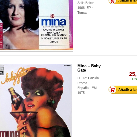
Añadir a la
Sello Belter -
1966. EP 4
Temas
Mina ‎– Baby
Gate
25,
LP 12" Edición
Dis
Promo -
España - EMI
Añadir a la
1975