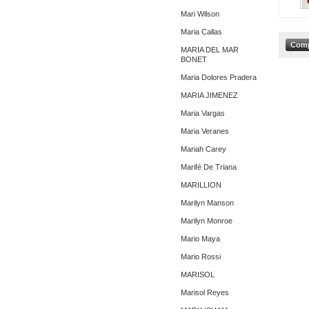
Mari Wilson
Maria Callas
MARIA DEL MAR
BONET
Maria Dolores Pradera
MARIA JIMENEZ
Maria Vargas
Maria Veranes
Mariah Carey
Marifé De Triana
MARILLION
Marilyn Manson
Marilyn Monroe
Mario Maya
Mario Rossi
MARISOL
Marisol Reyes