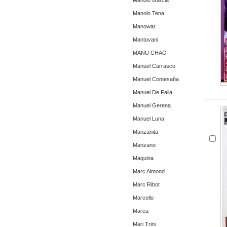
Manolo Garcia
Manolo Tena
Manowar
Mantovani
MANU CHAO
Manuel Carrasco
Manuel Comesaña
Manuel De Falla
Manuel Gerena
Manuel Luna
Manzanita
Manzano
Maquina
Marc Almond
Marc Ribot
Marcello
Marea
Mari Trini