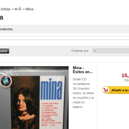
Artista
>
M-Ñ
>
Mina
a
roductos.
Ordenar por
Mina -
Éxitos en...
15,
Doble CD
Dis
recopilatorio.
36 Grandes
Añadir a la
éxitos, la mitad
en español y la
mitad en
italiano.