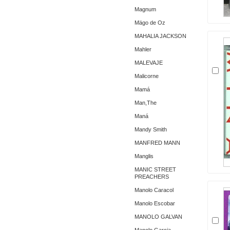
Magnum
Mägo de Oz
MAHALIA JACKSON
Mahler
MALEVAJE
Malicorne
Mamá
Man,The
Maná
Mandy Smith
MANFRED MANN
Manglis
MANIC STREET
PREACHERS
Manolo Caracol
Manolo Escobar
MANOLO GALVAN