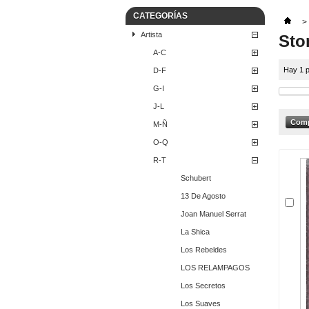
CATEGORÍAS
>
Artista
Sto
A-C
Hay 1 p
D-F
G-I
J-L
M-Ñ
O-Q
R-T
Schubert
13 De Agosto
Joan Manuel Serrat
La Shica
Los Rebeldes
LOS RELAMPAGOS
Los Secretos
Los Suaves