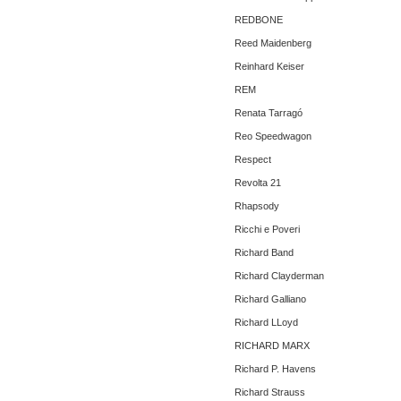
REDBONE
Reed Maidenberg
Reinhard Keiser
REM
Renata Tarragó
Reo Speedwagon
Respect
Revolta 21
Rhapsody
Ricchi e Poveri
Richard Band
Richard Clayderman
Richard Galliano
Richard LLoyd
RICHARD MARX
Richard P. Havens
Richard Strauss