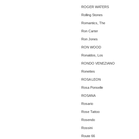
ROGER WATERS
Rolling Stones
Romantics, The ‎
Ron Carter
Ron Jones
RON WOOD
Ronaldos, Los
RONDO VENEZIANO
Ronettes
ROSA LEON
Rosa Ponselle
ROSANA
Rosario
Rose Tattoo
Rosendo
Rossini
Route 66