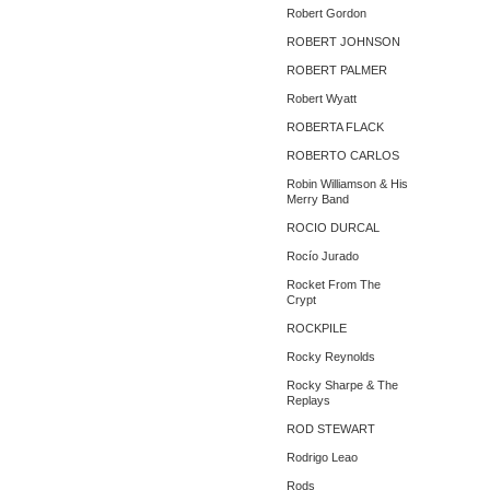
Robert Gordon
ROBERT JOHNSON
ROBERT PALMER
Robert Wyatt
ROBERTA FLACK
ROBERTO CARLOS
Robin Williamson & His
Merry Band
ROCIO DURCAL
Rocío Jurado
Rocket From The
Crypt
ROCKPILE
Rocky Reynolds
Rocky Sharpe & The
Replays
ROD STEWART
Rodrigo Leao
Rods