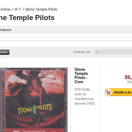
Artista
>
R-T
>
Stone Temple Pilots
ne Temple Pilots
roducto.
Ordenar por
Stone
Temple
35,
Pilots -
Core
Dis
DVD Audio
Añadir a la
(solo se
reproduce en
lectores DVD)