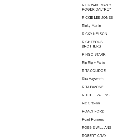
RICK WAKEMAN Y
ROGER DALTREY
RICKIE LEE JONES
Ricky Martin
RICKY NELSON
RIGHTEOUS
BROTHERS
RINGO STARR
Rip Rig + Panic
RITA COLIDGE
Rita Hayworth
RITA PAVONE
RITCHIE VALENS
Riz Ortolani
ROACHFORD
Road Runners
ROBBIE WILLIANS
ROBERT CRAY