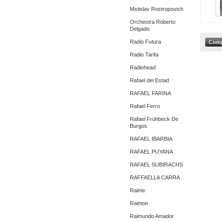
Mstislav Rostropovich
Orchestra Roberto
Delgado
Radio Futura
Radio Tarifa
Radiohead
Rafael del Estad
RAFAEL FARINA
Rafael Ferro
Rafael Frühbeck De
Burgos
RAFAEL IBARBIA
RAFAEL PUYANA
RAFAEL SUBIRACHS
RAFFAELLA CARRA
Raime
Raimon
Raimundo Amador