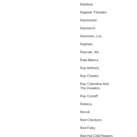
Rainbow
Rajando Timbales
Rammstein
Ramoncín
Ramones, Los
Raphael
Rascals, the
Rata Blanca
Ray Anthony
Ray Charles
Ray Columbus And
The Invaders
Ray Conniff
Rebeca
Recoil
Red Checkers
Red Foley
Red Hot Chili Peppers