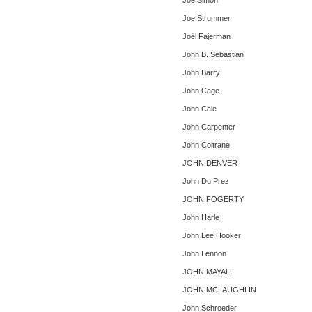
Joe Simon
Joe Strummer
Joël Fajerman
John B. Sebastian
John Barry
John Cage
John Cale
John Carpenter
John Coltrane
JOHN DENVER
John Du Prez
JOHN FOGERTY
John Harle
John Lee Hooker
John Lennon
JOHN MAYALL
JOHN MCLAUGHLIN
John Schroeder