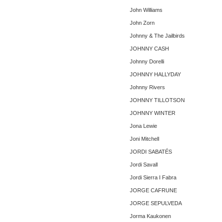
John Williams
John Zorn
Johnny & The Jailbirds
JOHNNY CASH
Johnny Dorelli
JOHNNY HALLYDAY
Johnny Rivers
JOHNNY TILLOTSON
JOHNNY WINTER
Jona Lewie
Joni Mitchell
JORDI SABATÉS
Jordi Savall
Jordi Sierra I Fabra
JORGE CAFRUNE
JORGE SEPULVEDA
Jorma Kaukonen