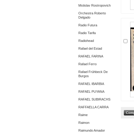
Mstislav Rostropovich
Orchestra Roberto
Delgado
Radio Futura
Radio Tarifa
Radiohead
Rafael del Estad
RAFAEL FARINA
Rafael Ferro
Rafael Frühbeck De
Burgos
RAFAEL IBARBIA
RAFAEL PUYANA
RAFAEL SUBIRACHS
RAFFAELLA CARRA
Raime
Raimon
Raimundo Amador