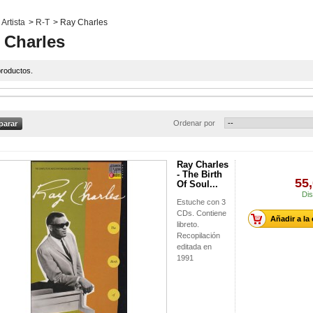
Artista
>
R-T
>
Ray Charles
 Charles
roductos.
Ordenar por
Ray Charles
- The Birth
55,
Of Soul...
Dis
Estuche con 3
CDs. Contiene
Añadir a la
libreto.
Recopilación
editada en
1991