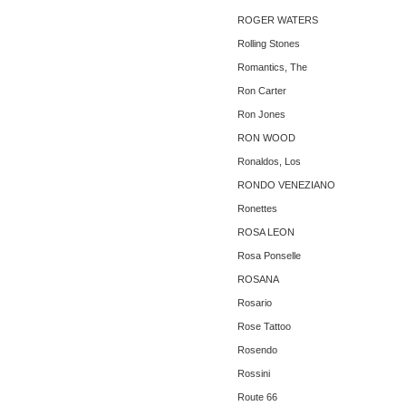
ROGER WATERS
Rolling Stones
Romantics, The ‎
Ron Carter
Ron Jones
RON WOOD
Ronaldos, Los
RONDO VENEZIANO
Ronettes
ROSA LEON
Rosa Ponselle
ROSANA
Rosario
Rose Tattoo
Rosendo
Rossini
Route 66