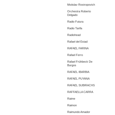
Mstislav Rostropovich
Orchestra Roberto
Delgado
Radio Futura
Radio Tarifa
Radiohead
Rafael del Estad
RAFAEL FARINA
Rafael Ferro
Rafael Frühbeck De
Burgos
RAFAEL IBARBIA
RAFAEL PUYANA
RAFAEL SUBIRACHS
RAFFAELLA CARRA
Raime
Raimon
Raimundo Amador