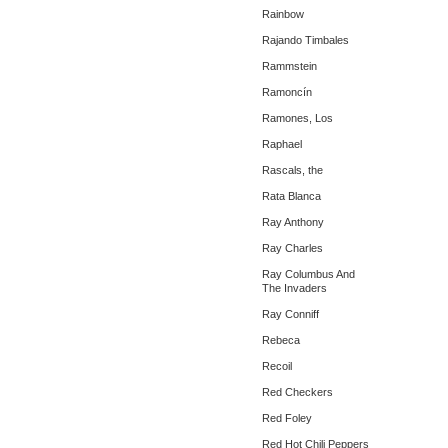
Rainbow
Rajando Timbales
Rammstein
Ramoncín
Ramones, Los
Raphael
Rascals, the
Rata Blanca
Ray Anthony
Ray Charles
Ray Columbus And
The Invaders
Ray Conniff
Rebeca
Recoil
Red Checkers
Red Foley
Red Hot Chili Peppers