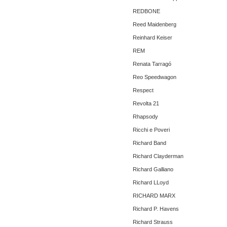
REDBONE
Reed Maidenberg
Reinhard Keiser
REM
Renata Tarragó
Reo Speedwagon
Respect
Revolta 21
Rhapsody
Ricchi e Poveri
Richard Band
Richard Clayderman
Richard Galliano
Richard LLoyd
RICHARD MARX
Richard P. Havens
Richard Strauss