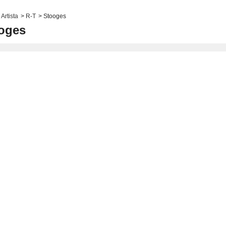
Artista
>
R-T
>
Stooges
oges