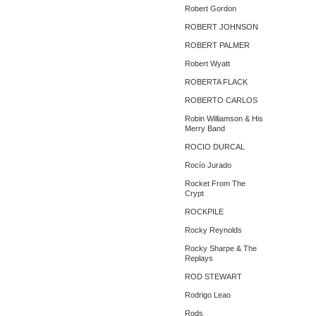
Robert Gordon
ROBERT JOHNSON
ROBERT PALMER
Robert Wyatt
ROBERTA FLACK
ROBERTO CARLOS
Robin Williamson & His
Merry Band
ROCIO DURCAL
Rocío Jurado
Rocket From The
Crypt
ROCKPILE
Rocky Reynolds
Rocky Sharpe & The
Replays
ROD STEWART
Rodrigo Leao
Rods