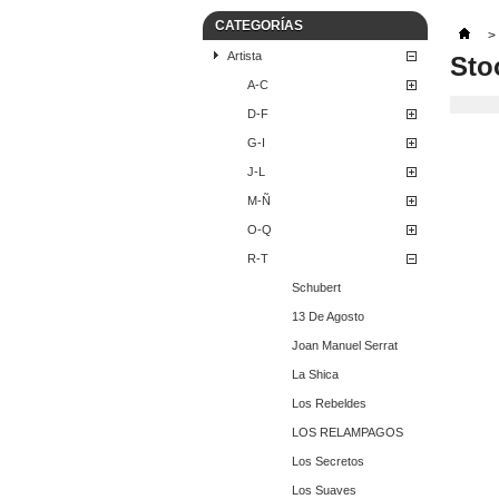
CATEGORÍAS
>
Artista
Sto
A-C
D-F
G-I
J-L
M-Ñ
O-Q
R-T
Schubert
13 De Agosto
Joan Manuel Serrat
La Shica
Los Rebeldes
LOS RELAMPAGOS
Los Secretos
Los Suaves