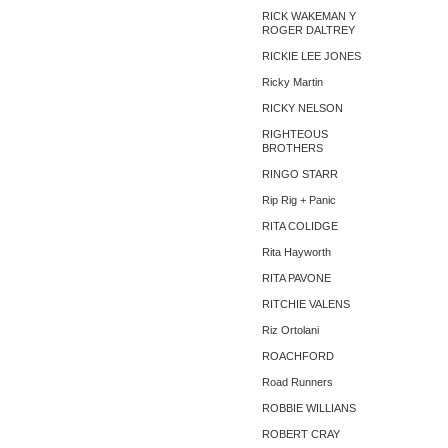
RICK WAKEMAN Y
ROGER DALTREY
RICKIE LEE JONES
Ricky Martin
RICKY NELSON
RIGHTEOUS
BROTHERS
RINGO STARR
Rip Rig + Panic
RITA COLIDGE
Rita Hayworth
RITA PAVONE
RITCHIE VALENS
Riz Ortolani
ROACHFORD
Road Runners
ROBBIE WILLIANS
ROBERT CRAY