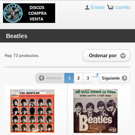
Entrar
carrito
Beatles
Ordenar por
Hay 73 productos.
...
7
Anterior
1
2
3
Siguiente