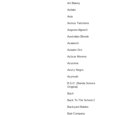
Art Blakey
Asfalto
Asia
Asmus Tietchens
Augusto Algueró
Australian Blonde
Avalanch
Aviador Dro
Azúcar Moreno
Azucena
Azul y Negro
Azymuth
B.S.O. (Banda Sonora
Original)
Bach
Back To The School 2
Backyard Babies
Bad Company