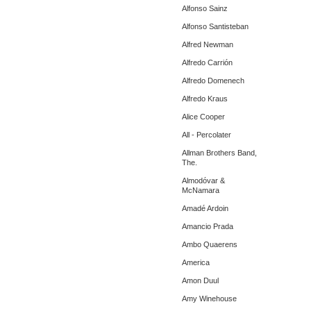
Alfonso Sainz
Alfonso Santisteban
Alfred Newman
Alfredo Carrión
Alfredo Domenech
Alfredo Kraus
Alice Cooper
All - Percolater
Allman Brothers Band,
The.
Almodóvar &
McNamara
Amadé Ardoin
Amancio Prada
Ambo Quaerens
America
Amon Duul
Amy Winehouse