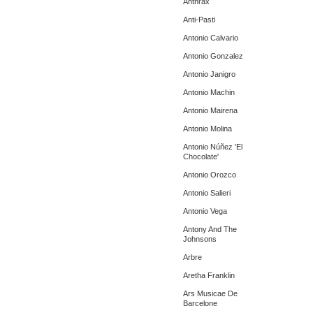
Anthrax
Anti-Pasti
Antonio Calvario
Antonio Gonzalez
Antonio Janigro
Antonio Machin
Antonio Mairena
Antonio Molina
Antonio Núñez 'El
Chocolate'
Antonio Orozco
Antonio Salieri
Antonio Vega
Antony And The
Johnsons
Arbre
Aretha Franklin
Ars Musicae De
Barcelone