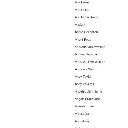
Ana Belen
Ana Curra
Ana Maria Drack
Ancient
André Ceccarelli
André Popp
Andreas Vollenweider
Andres Segovia
Andrew Lloyd Webber
Andrews Sisters
Andy Taylor
Andy Williams
Ángeles del Infierno
Angelo Branduardi
Animals , The
Anna Oxa
Annihilator