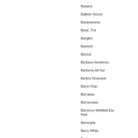
Badana
Ballistic Kisses
Bananarama
Band ,The
Bangles
Bantock
Banzai
Barbara Hendricks
Barbería del Sur
Barbra Streisand
Baron Rojo
Barrabas
Barracudas
Barrence Whitfield Eta
Petti
Barricada
Barry White