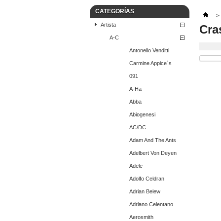
CATEGORÍAS
>
Artista
Cra
A-C
Antonello Venditti
Carmine Appice´s
091
A-Ha
Abba
Abiogenesi
AC/DC
Adam And The Ants
Adelbert Von Deyen
Adele
Adolfo Celdran
Adrian Belew
Adriano Celentano
Aerosmith