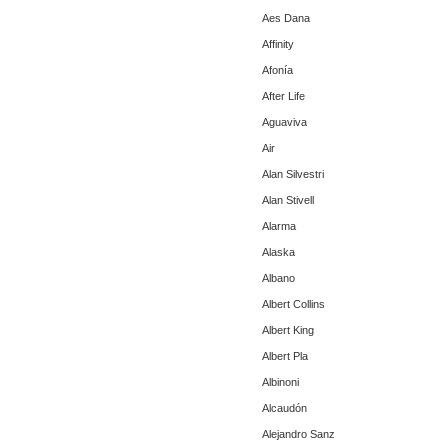
Aes Dana
Affinity
Afonía
After Life
Aguaviva
Air
Alan Silvestri
Alan Stivell
Alarma
Alaska
Albano
Albert Collins
Albert King
Albert Pla
Albinoni
Alcaudón
Alejandro Sanz