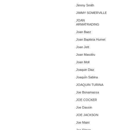
Jimmy Smith
JIMMY SOMERVILLE
JOAN
ARMATRADING
Joan Baez
Joan Baptista Humet
Joan Jett
Joan Masdéu
Joan Moll
Joaquin Diaz
Joaquín Sabina
JOAQUIN TURINA
Joe Bonamassa
JOE COCKER
Joe Dassin
JOE JACKSON
Joe Maini