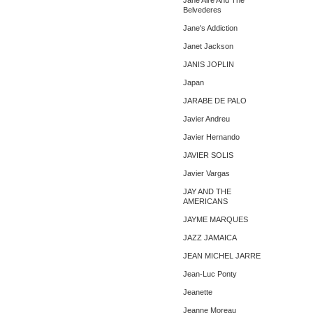
Jane Aire And The
Belvederes
Jane's Addiction
Janet Jackson
JANIS JOPLIN
Japan
JARABE DE PALO
Javier Andreu
Javier Hernando
JAVIER SOLIS
Javier Vargas
JAY AND THE
AMERICANS
JAYME MARQUES
JAZZ JAMAICA
JEAN MICHEL JARRE
Jean-Luc Ponty
Jeanette
Jeanne Moreau