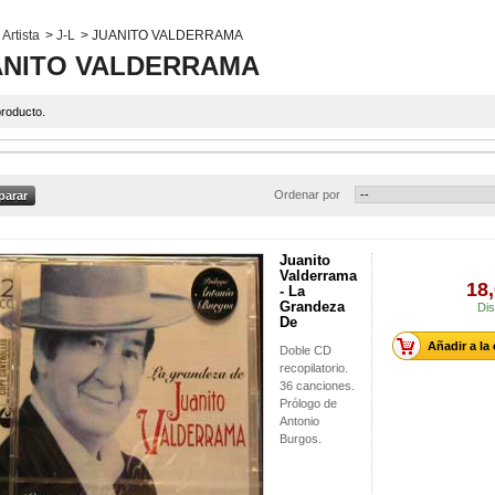
Artista
>
J-L
>
JUANITO VALDERRAMA
ANITO VALDERRAMA
roducto.
Ordenar por
Juanito
Valderrama
18,
- La
Grandeza
Dis
De
Añadir a la
Doble CD
recopilatorio.
36 canciones.
Prólogo de
Antonio
Burgos.