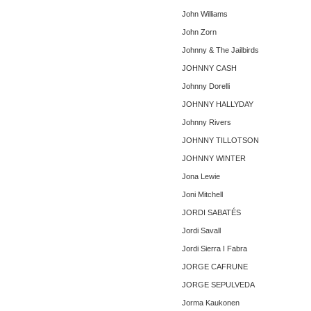
John Williams
John Zorn
Johnny & The Jailbirds
JOHNNY CASH
Johnny Dorelli
JOHNNY HALLYDAY
Johnny Rivers
JOHNNY TILLOTSON
JOHNNY WINTER
Jona Lewie
Joni Mitchell
JORDI SABATÉS
Jordi Savall
Jordi Sierra I Fabra
JORGE CAFRUNE
JORGE SEPULVEDA
Jorma Kaukonen