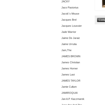
JACKY
Jaco Pastorius
Jacob´s Mouse
Jacques Brel
Jacques Loussier
Jade Warrior
Jaime De Jaraiz
Jaime Urrutia
Jam,The
JAMES BROWN
James Christian
James Horner
James Last
JAMES TAYLOR
Jamie Cullum
JAMIROQUAI
Jan A.P. Kaczmarek