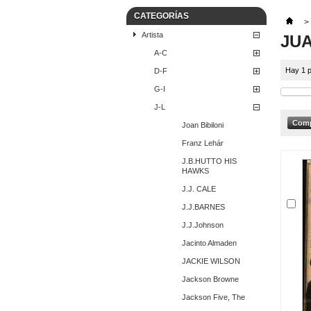
CATEGORÍAS
>
Artista
JU
A-C
Hay 1 p
D-F
G-I
J-L
Joan Bibiloni
Franz Lehár
J.B.HUTTO HIS
HAWKS
J.J. CALE
J.J.BARNES
J.J.Johnson
Jacinto Almaden
JACKIE WILSON
Jackson Browne
Jackson Five, The