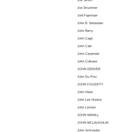
Joe Simon
Joe Strummer
Joël Fajerman
John B. Sebastian
John Barry
John Cage
John Cale
John Carpenter
John Coltrane
JOHN DENVER
John Du Prez
JOHN FOGERTY
John Harle
John Lee Hooker
John Lennon
JOHN MAYALL
JOHN MCLAUGHLIN
John Schroeder