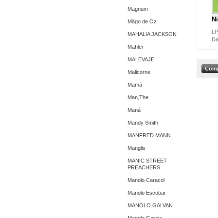
Magnum
Ni
Mägo de Oz
LP
MAHALIA JACKSON
Da
Mahler
MALEVAJE
Malicorne
Mamá
Man,The
Maná
Mandy Smith
MANFRED MANN
Manglis
MANIC STREET
PREACHERS
Manolo Caracol
Manolo Escobar
MANOLO GALVAN