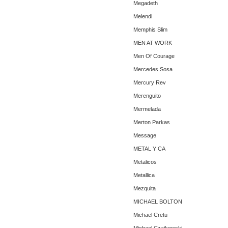
Megadeth
Melendi
Memphis Slim
MEN AT WORK
Men Of Courage
Mercedes Sosa
Mercury Rev
Merenguito
Mermelada
Merton Parkas
Message
METAL Y CA
Metalicos
Metallica
Mezquita
MICHAEL BOLTON
Michael Cretu