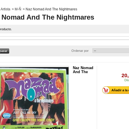
Artista
>
M-Ñ
>
Naz Nomad And The Nightmares
 Nomad And The Nightmares
roducto.
Ordenar por
Naz Nomad
And The
20,
Dis
Añadir a la