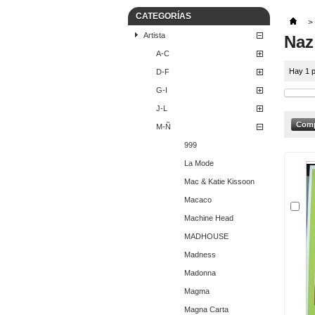
CATEGORÍAS
>
Artista
Naz
A-C
Hay 1 p
D-F
G-I
J-L
M-Ñ
999
La Mode
Mac & Katie Kissoon
Macaco
Machine Head
MADHOUSE
Madness
Madonna
Magma
Magna Carta