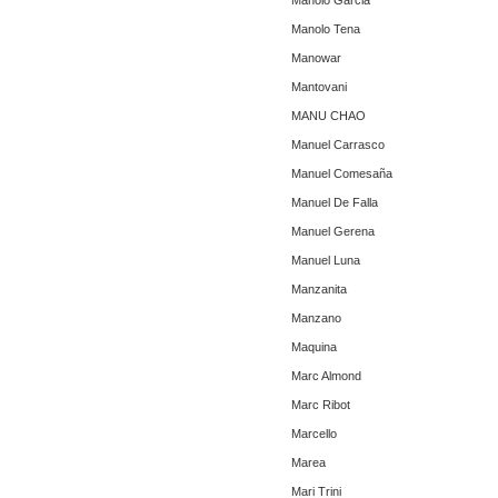
Manolo Garcia
Manolo Tena
Manowar
Mantovani
MANU CHAO
Manuel Carrasco
Manuel Comesaña
Manuel De Falla
Manuel Gerena
Manuel Luna
Manzanita
Manzano
Maquina
Marc Almond
Marc Ribot
Marcello
Marea
Mari Trini