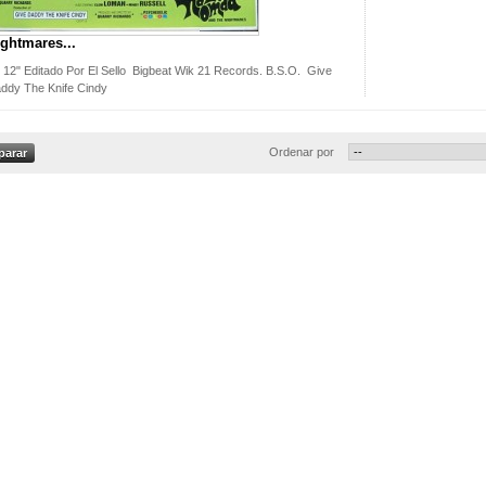
ghtmares...
 12" Editado Por El Sello Bigbeat Wik 21 Records. B.S.O. Give
ddy The Knife Cindy
Ordenar por