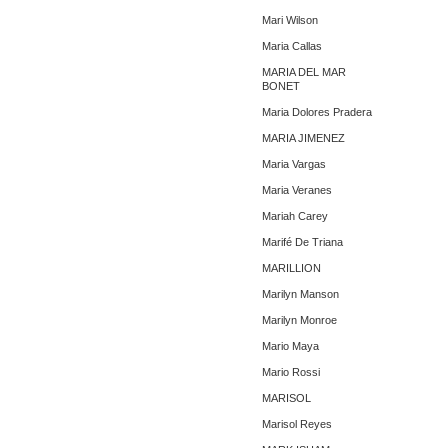
Mari Wilson
Maria Callas
MARIA DEL MAR
BONET
Maria Dolores Pradera
MARIA JIMENEZ
Maria Vargas
Maria Veranes
Mariah Carey
Marifé De Triana
MARILLION
Marilyn Manson
Marilyn Monroe
Mario Maya
Mario Rossi
MARISOL
Marisol Reyes