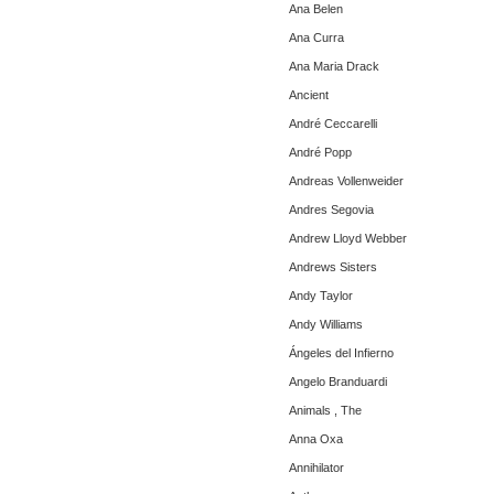
Ana Belen
Ana Curra
Ana Maria Drack
Ancient
André Ceccarelli
André Popp
Andreas Vollenweider
Andres Segovia
Andrew Lloyd Webber
Andrews Sisters
Andy Taylor
Andy Williams
Ángeles del Infierno
Angelo Branduardi
Animals , The
Anna Oxa
Annihilator