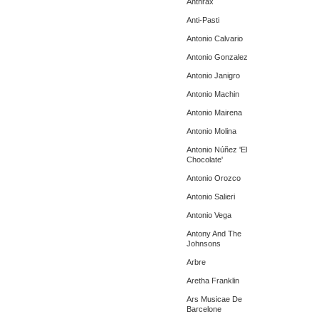
Anthrax
Anti-Pasti
Antonio Calvario
Antonio Gonzalez
Antonio Janigro
Antonio Machin
Antonio Mairena
Antonio Molina
Antonio Núñez 'El
Chocolate'
Antonio Orozco
Antonio Salieri
Antonio Vega
Antony And The
Johnsons
Arbre
Aretha Franklin
Ars Musicae De
Barcelone