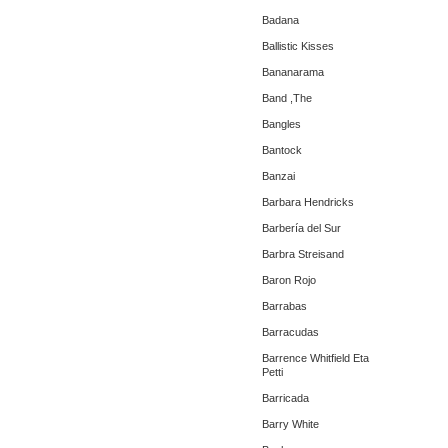
Badana
Ballistic Kisses
Bananarama
Band ,The
Bangles
Bantock
Banzai
Barbara Hendricks
Barbería del Sur
Barbra Streisand
Baron Rojo
Barrabas
Barracudas
Barrence Whitfield Eta
Petti
Barricada
Barry White