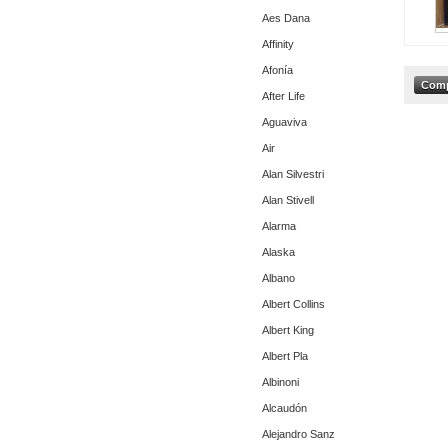
Aes Dana
Affinity
Afonía
After Life
Aguaviva
Air
Alan Silvestri
Alan Stivell
Alarma
Alaska
Albano
Albert Collins
Albert King
Albert Pla
Albinoni
Alcaudón
Alejandro Sanz