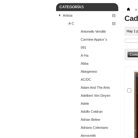
CATEGORÍAS
>
Artista
Cad
A-C
Hay 1 p
Antonello Venditti
Carmine Appice´s
091
A-Ha
Abba
Abiogenesi
AC/DC
Adam And The Ants
Adelbert Von Deyen
Adele
Adolfo Celdran
Adrian Belew
Adriano Celentano
Aerosmith