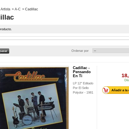
Artista
>
A-C
>
Cadillac
illac
roducto.
Ordenar por
Cadillac -
Pensando
18,
En Ti
Dis
LP 12" Editado
Por El Sello
Añadir a la
Polydor - 1981