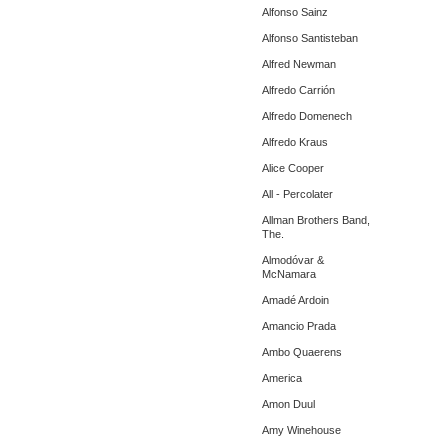
Alfonso Sainz
Alfonso Santisteban
Alfred Newman
Alfredo Carrión
Alfredo Domenech
Alfredo Kraus
Alice Cooper
All - Percolater
Allman Brothers Band,
The.
Almodóvar &
McNamara
Amadé Ardoin
Amancio Prada
Ambo Quaerens
America
Amon Duul
Amy Winehouse