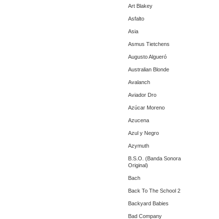
Art Blakey
Asfalto
Asia
Asmus Tietchens
Augusto Algueró
Australian Blonde
Avalanch
Aviador Dro
Azúcar Moreno
Azucena
Azul y Negro
Azymuth
B.S.O. (Banda Sonora
Original)
Bach
Back To The School 2
Backyard Babies
Bad Company