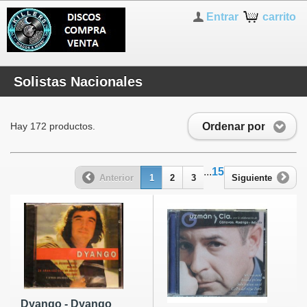
Entrar
carrito
Solistas Nacionales
Ordenar por
Hay 172 productos.
...
15
Anterior
1
2
3
Siguiente
Dyango - Dyango