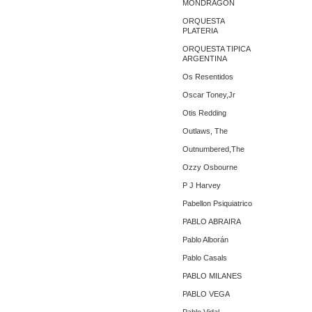
MONDRAGON
ORQUESTA
PLATERIA
ORQUESTA TIPICA
ARGENTINA
Os Resentidos
Oscar Toney,Jr
Otis Redding
Outlaws, The
Outnumbered,The
Ozzy Osbourne
P J Harvey
Pabellon Psiquiatrico
PABLO ABRAIRA
Pablo Alborán
Pablo Casals
PABLO MILANES
PABLO VEGA