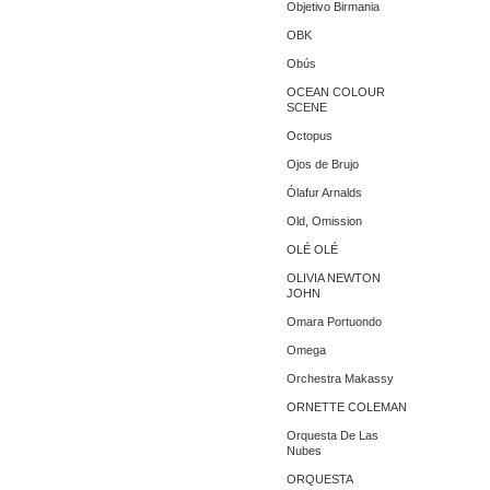
Objetivo Birmania
OBK
Obús
OCEAN COLOUR
SCENE
Octopus
Ojos de Brujo
Ólafur Arnalds
Old, Omission
OLÉ OLÉ
OLIVIA NEWTON
JOHN
Omara Portuondo
Omega
Orchestra Makassy
ORNETTE COLEMAN
Orquesta De Las
Nubes
ORQUESTA