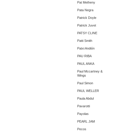
Pat Metheny
Pata Negra
Patrick Doyle
Patrick Juvet
PATSY CLINE
Patti Smith
Patxi Andión
PAU RIBA
PAUL ANKA
Paul Mccartney &
Wings
Paul Simon
PAUL WELLER
Paula Abdul
Pavarotti
Payolas
PEARL JAM
Pecos