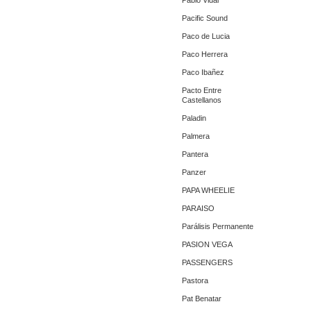
Pablo Vidal
Pacific Sound
Paco de Lucia
Paco Herrera
Paco Ibañez
Pacto Entre
Castellanos
Paladin
Palmera
Pantera
Panzer
PAPA WHEELIE
PARAISO
Parálisis Permanente
PASION VEGA
PASSENGERS
Pastora
Pat Benatar