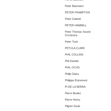
Peter Baumann
PETER FRAMPTON
Peter Gabriel
PETER HAMMILL
Peter Thomas Sound
Orchestra
Peter Tosh
PETULA CLARK
PHIL COLLINS
Phil Daniels
PHIL OCHS
Philip Glass
Philippe Entremont
PI DE LA SERRA
Pierre Boulez
Pierre Henry
Pilgrim Souls