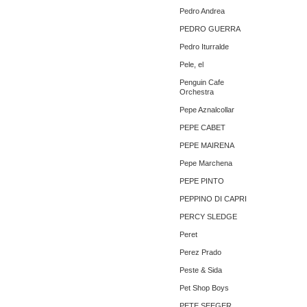
Pedro Andrea
PEDRO GUERRA
Pedro Iturralde
Pele, el
Penguin Cafe
Orchestra
Pepe Aznalcollar
PEPE CABET
PEPE MAIRENA
Pepe Marchena
PEPE PINTO
PEPPINO DI CAPRI
PERCY SLEDGE
Peret
Perez Prado
Peste & Sida
Pet Shop Boys
PETE SEEGER