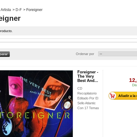
Artista
>
D-F
>
Foreigner
eigner
roducto.
Ordenar por
Foreigner -
The Very
12,
Best And...
Dis
CD
Recopilatorio
Añadir a la
Editado Por El
Sello Atlantic
Con 17 Temas