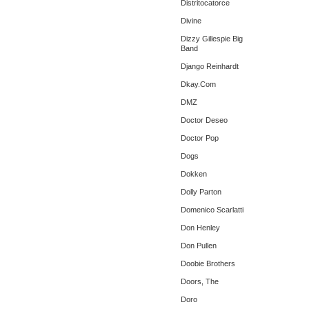
Distritocatorce
Divine
Dizzy Gillespie Big
Band
Django Reinhardt
Dkay.Com
DMZ
Doctor Deseo
Doctor Pop
Dogs
Dokken
Dolly Parton
Domenico Scarlatti
Don Henley
Don Pullen
Doobie Brothers
Doors, The
Doro