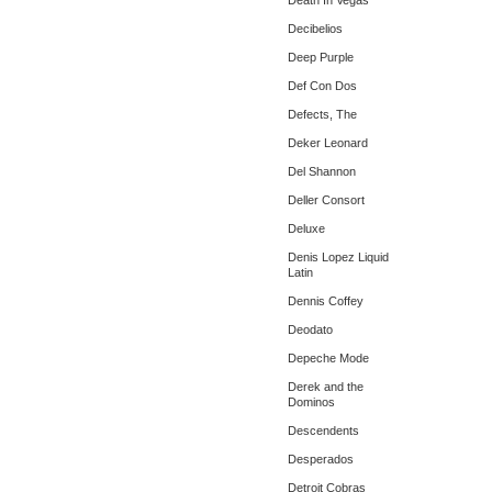
Death In Vegas
Decibelios
Deep Purple
Def Con Dos
Defects, The
Deker Leonard
Del Shannon
Deller Consort
Deluxe
Denis Lopez Liquid
Latin
Dennis Coffey
Deodato
Depeche Mode
Derek and the
Dominos
Descendents
Desperados
Detroit Cobras