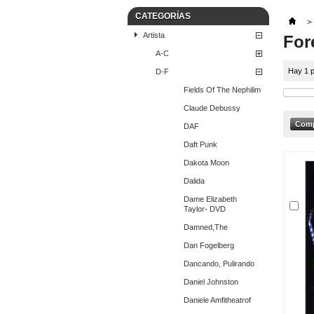
CATEGORÍAS
>
Artista
For
A-C
Hay 1 p
D-F
Fields Of The Nephilim
Claude Debussy
DAF
Daft Punk
Dakota Moon
Dalida
Dame Elizabeth
Taylor- DVD
Damned,The
Dan Fogelberg
Dancando, Pulirando
Daniel Johnston
Daniele Amfitheatrof