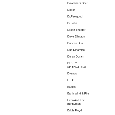
Downliners Sect
Dozer
Dr.Feelgood
Dr.John
Drean Theater
Duke Ellington
Duncan Dhu
Duo Dinamico
Duran Duran
DUSTY
SPRINGFIELD
Dyango
E.L.O.
Eagles
Earth Wind & Fire
Echo And The
Bunnymen
Eddie Floyd