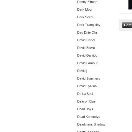
Danny Elfman
Dark Moor
Dark Seed
Dark Tranquillity
Das Drite Ohr
David Bisbal
David Bowie
David Garrido
David Gilmour
David j
David Summers
David Sylvian
De La Soul
Deacon Blue
Dead Boys
Dead Kennedys
Deadmans Shadow