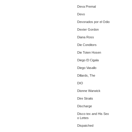
Deva Premal
Devo
Devorados por el Odio
Dexter Gordon
Diana Ross
Die Conditors
Die Toten Hosen
Diego El Cigala
Diego Vasallo
Dillards, The
DIO
Dionne Warwick
Dire Straits
Discharge
Disco tex and His Sex
o Lettes
Dispatched