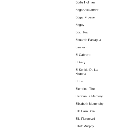
Eddie Holman
Edgar Alexander
Edgar Froese
Edguy
Edith Piaf
Eduardo Paniagua
Einstein
El Cabrero
El Fary
El Sonido De La
Historia
El Titi
Elektrics, The
Elephant´s Memory
Elizabeth Maconchy
Ella Baila Sola
Ella Fitzgerald
Elliott Murphy