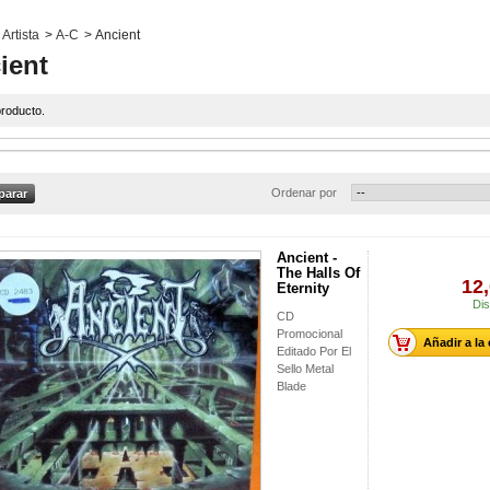
Artista
>
A-C
>
Ancient
ient
roducto.
Ordenar por
Ancient -
The Halls Of
12,
Eternity
Dis
CD
Promocional
Añadir a la
Editado Por El
Sello Metal
Blade