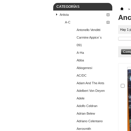
CATEGORÍAS
>
Artista
Anc
A-C
Hay 1 p
Antonello Venditti
Carmine Appice´s
091
A-Ha
Abba
Abiogenesi
AC/DC
Adam And The Ants
Adelbert Von Deyen
Adele
Adolfo Celdran
Adrian Belew
Adriano Celentano
Aerosmith