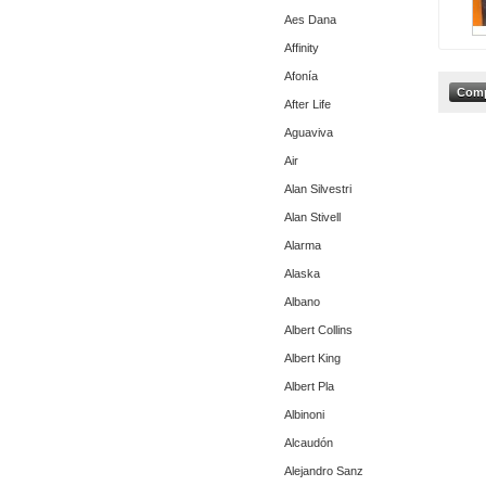
Aes Dana
Affinity
Afonía
After Life
Aguaviva
Air
Alan Silvestri
Alan Stivell
Alarma
Alaska
Albano
Albert Collins
Albert King
Albert Pla
Albinoni
Alcaudón
Alejandro Sanz