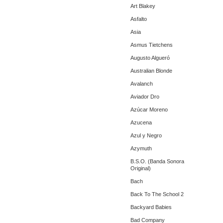
Art Blakey
Asfalto
Asia
Asmus Tietchens
Augusto Algueró
Australian Blonde
Avalanch
Aviador Dro
Azúcar Moreno
Azucena
Azul y Negro
Azymuth
B.S.O. (Banda Sonora
Original)
Bach
Back To The School 2
Backyard Babies
Bad Company