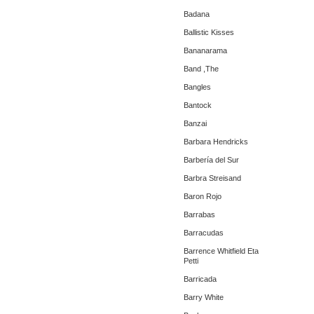
Badana
Ballistic Kisses
Bananarama
Band ,The
Bangles
Bantock
Banzai
Barbara Hendricks
Barbería del Sur
Barbra Streisand
Baron Rojo
Barrabas
Barracudas
Barrence Whitfield Eta
Petti
Barricada
Barry White