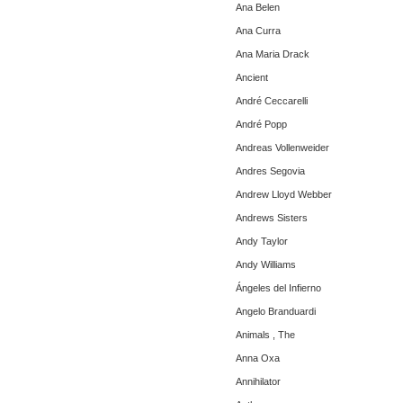
Ana Belen
Ana Curra
Ana Maria Drack
Ancient
André Ceccarelli
André Popp
Andreas Vollenweider
Andres Segovia
Andrew Lloyd Webber
Andrews Sisters
Andy Taylor
Andy Williams
Ángeles del Infierno
Angelo Branduardi
Animals , The
Anna Oxa
Annihilator