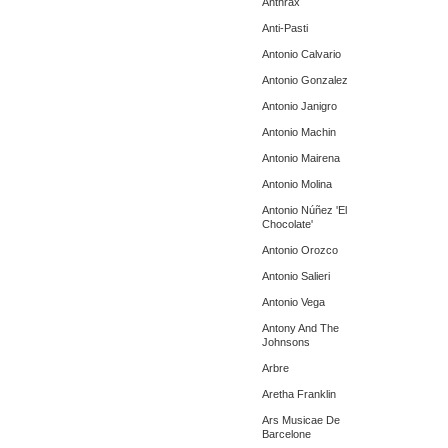
Anthrax
Anti-Pasti
Antonio Calvario
Antonio Gonzalez
Antonio Janigro
Antonio Machin
Antonio Mairena
Antonio Molina
Antonio Núñez 'El
Chocolate'
Antonio Orozco
Antonio Salieri
Antonio Vega
Antony And The
Johnsons
Arbre
Aretha Franklin
Ars Musicae De
Barcelone