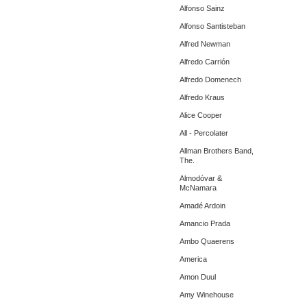
Alfonso Sainz
Alfonso Santisteban
Alfred Newman
Alfredo Carrión
Alfredo Domenech
Alfredo Kraus
Alice Cooper
All - Percolater
Allman Brothers Band,
The.
Almodóvar &
McNamara
Amadé Ardoin
Amancio Prada
Ambo Quaerens
America
Amon Duul
Amy Winehouse