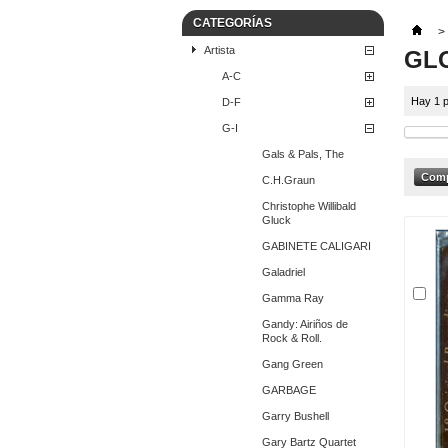
CATEGORÍAS
>
Artista
GL
A-C
Hay 1 p
D-F
G-I
Gals & Pals, The
C.H.Graun
Christophe Willibald
Gluck
GABINETE CALIGARI
Galadriel
Gamma Ray
Gandy: Airiños de
Rock & Roll.
Gang Green
GARBAGE
Garry Bushell
Gary Bartz Quartet