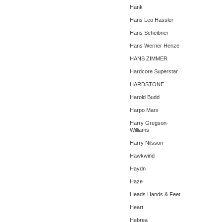
Hank
Hans Leo Hassler
Hans Scheibner
Hans Werner Henze
HANS ZIMMER
Hardcore Superstar
HARDSTONE
Harold Budd
Harpo Marx
Harry Gregson-
Williams
Harry Nilsson
Hawkwind
Haydn
Haze
Heads Hands & Feet
Heart
Hebrea