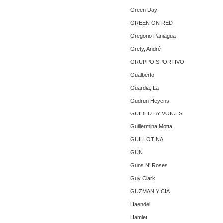
Green Day
GREEN ON RED
Gregorio Paniagua
Grety, André
GRUPPO SPORTIVO
Gualberto
Guardia, La
Gudrun Heyens
GUIDED BY VOICES
Guillermina Motta
GUILLOTINA
GUN
Guns N' Roses
Guy Clark
GUZMAN Y CIA
Haendel
Hamlet