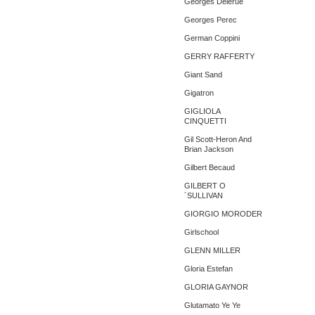
Georges Delerue
Georges Perec
German Coppini
GERRY RAFFERTY
Giant Sand
Gigatron
GIGLIOLA
CINQUETTI
Gil Scott-Heron And
Brian Jackson
Gilbert Becaud
GILBERT O
´SULLIVAN
GIORGIO MORODER
Girlschool
GLENN MILLER
Gloria Estefan
GLORIA GAYNOR
Glutamato Ye Ye