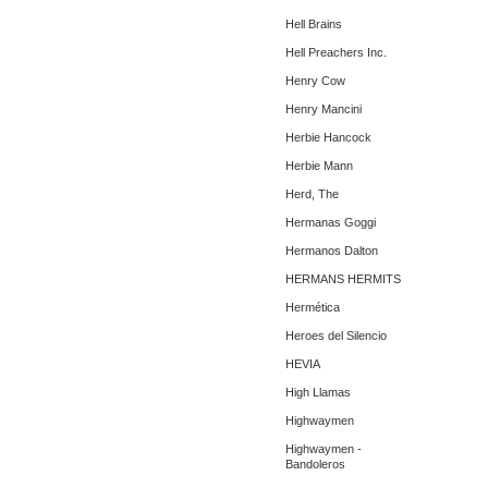
Hell Brains
Hell Preachers Inc.
Henry Cow
Henry Mancini
Herbie Hancock
Herbie Mann
Herd, The
Hermanas Goggi
Hermanos Dalton
HERMANS HERMITS
Hermética
Heroes del Silencio
HEVIA
High Llamas
Highwaymen
Highwaymen -
Bandoleros