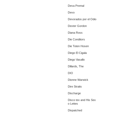
Deva Premal
Devo
Devorados por el Odio
Dexter Gordon
Diana Ross
Die Conditors
Die Toten Hosen
Diego El Cigala
Diego Vasallo
Dillards, The
DIO
Dionne Warwick
Dire Straits
Discharge
Disco tex and His Sex
o Lettes
Dispatched