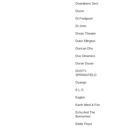
Downliners Sect
Dozer
Dr.Feelgood
Dr.John
Drean Theater
Duke Ellington
Duncan Dhu
Duo Dinamico
Duran Duran
DUSTY
SPRINGFIELD
Dyango
E.L.O.
Eagles
Earth Wind & Fire
Echo And The
Bunnymen
Eddie Floyd