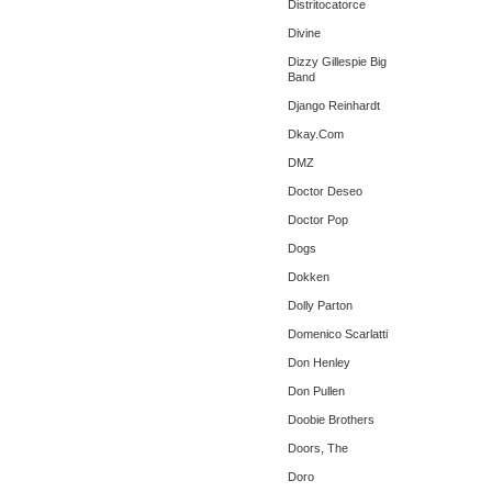
Distritocatorce
Divine
Dizzy Gillespie Big
Band
Django Reinhardt
Dkay.Com
DMZ
Doctor Deseo
Doctor Pop
Dogs
Dokken
Dolly Parton
Domenico Scarlatti
Don Henley
Don Pullen
Doobie Brothers
Doors, The
Doro