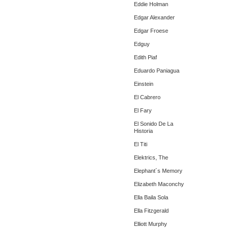
Eddie Holman
Edgar Alexander
Edgar Froese
Edguy
Edith Piaf
Eduardo Paniagua
Einstein
El Cabrero
El Fary
El Sonido De La
Historia
El Titi
Elektrics, The
Elephant´s Memory
Elizabeth Maconchy
Ella Baila Sola
Ella Fitzgerald
Elliott Murphy