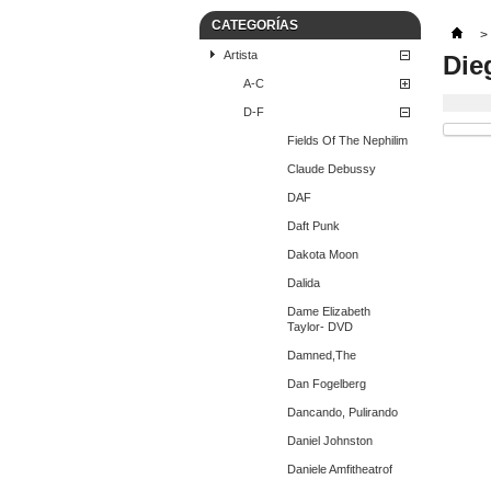
CATEGORÍAS
>
Artista
Die
A-C
D-F
Fields Of The Nephilim
Claude Debussy
DAF
Daft Punk
Dakota Moon
Dalida
Dame Elizabeth
Taylor- DVD
Damned,The
Dan Fogelberg
Dancando, Pulirando
Daniel Johnston
Daniele Amfitheatrof