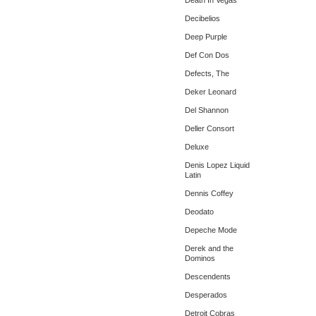
Death In Vegas
Decibelios
Deep Purple
Def Con Dos
Defects, The
Deker Leonard
Del Shannon
Deller Consort
Deluxe
Denis Lopez Liquid
Latin
Dennis Coffey
Deodato
Depeche Mode
Derek and the
Dominos
Descendents
Desperados
Detroit Cobras