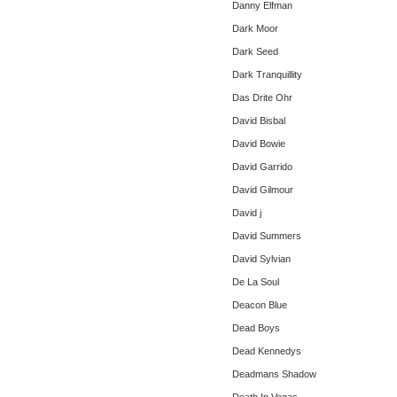
Danny Elfman
Dark Moor
Dark Seed
Dark Tranquillity
Das Drite Ohr
David Bisbal
David Bowie
David Garrido
David Gilmour
David j
David Summers
David Sylvian
De La Soul
Deacon Blue
Dead Boys
Dead Kennedys
Deadmans Shadow