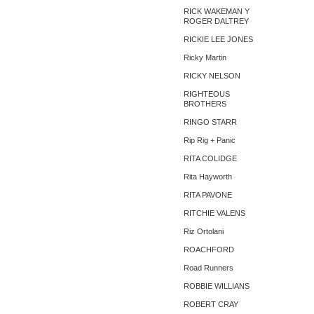
RICK WAKEMAN Y
ROGER DALTREY
RICKIE LEE JONES
Ricky Martin
RICKY NELSON
RIGHTEOUS
BROTHERS
RINGO STARR
Rip Rig + Panic
RITA COLIDGE
Rita Hayworth
RITA PAVONE
RITCHIE VALENS
Riz Ortolani
ROACHFORD
Road Runners
ROBBIE WILLIANS
ROBERT CRAY