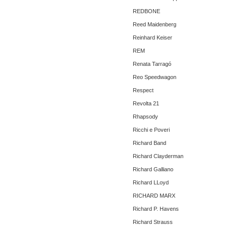
REDBONE
Reed Maidenberg
Reinhard Keiser
REM
Renata Tarragó
Reo Speedwagon
Respect
Revolta 21
Rhapsody
Ricchi e Poveri
Richard Band
Richard Clayderman
Richard Galliano
Richard LLoyd
RICHARD MARX
Richard P. Havens
Richard Strauss