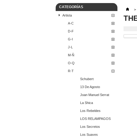
CATEGORÍAS
>
Artista
TH
A-C
D-F
G-I
J-L
M-Ñ
O-Q
R-T
Schubert
13 De Agosto
Joan Manuel Serrat
La Shica
Los Rebeldes
LOS RELAMPAGOS
Los Secretos
Los Suaves