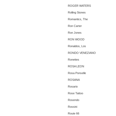
ROGER WATERS
Rolling Stones
Romantics, The ‎
Ron Carter
Ron Jones
RON WOOD
Ronaldos, Los
RONDO VENEZIANO
Ronettes
ROSA LEON
Rosa Ponselle
ROSANA
Rosario
Rose Tattoo
Rosendo
Rossini
Route 66