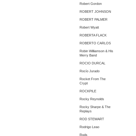
Robert Gordon
ROBERT JOHNSON
ROBERT PALMER
Robert Wyatt
ROBERTA FLACK
ROBERTO CARLOS
Robin Williamson & His
Merry Band
ROCIO DURCAL
Rocío Jurado
Rocket From The
Crypt
ROCKPILE
Rocky Reynolds
Rocky Sharpe & The
Replays
ROD STEWART
Rodrigo Leao
Rods