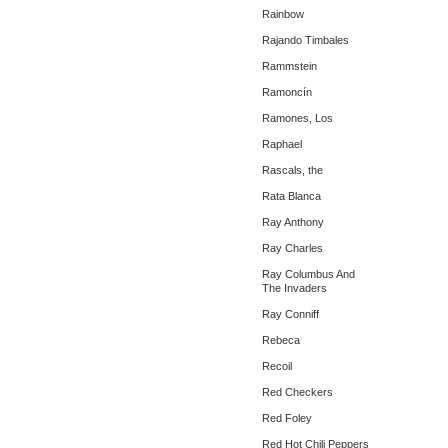
Rainbow
Rajando Timbales
Rammstein
Ramoncín
Ramones, Los
Raphael
Rascals, the
Rata Blanca
Ray Anthony
Ray Charles
Ray Columbus And
The Invaders
Ray Conniff
Rebeca
Recoil
Red Checkers
Red Foley
Red Hot Chili Peppers