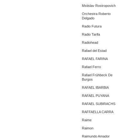
Mstislav Rostropovich
Orchestra Roberto
Delgado
Radio Futura
Radio Tarifa
Radiohead
Rafael del Estad
RAFAEL FARINA
Rafael Ferro
Rafael Frühbeck De
Burgos
RAFAEL IBARBIA
RAFAEL PUYANA
RAFAEL SUBIRACHS
RAFFAELLA CARRA
Raime
Raimon
Raimundo Amador