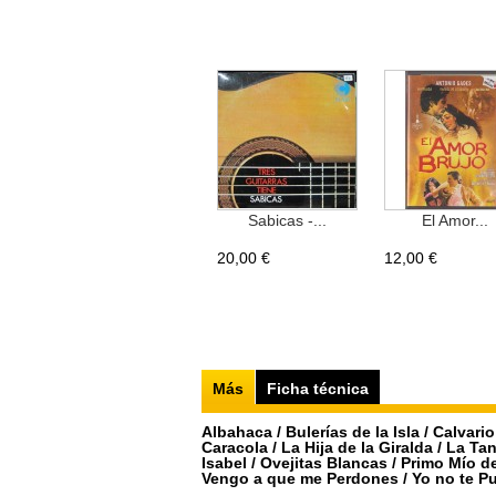
Sabicas -...
El Amor...
20,00 €
12,00 €
Más
Ficha técnica
Albahaca / Bulerías de la Isla / Calvari
Caracola / La Hija de la Giralda / La T
Isabel / Ovejitas Blancas / Primo Mío 
Vengo a que me Perdones / Yo no te P