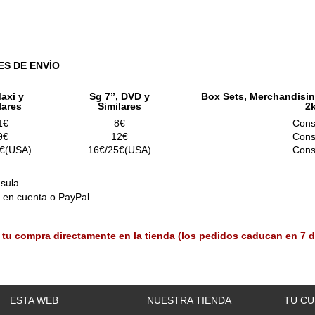
ES DE ENVÍO
axi y
Sg 7”, DVD y
Box Sets, Merchandisin
lares
Similares
2
1€
8€
Cons
9€
12€
Cons
€(USA)
16€/25€(USA)
Cons
sula.
o en cuenta o PayPal.
 tu compra directamente en la tienda (los pedidos caducan en 7 d
ESTA WEB
NUESTRA TIENDA
TU CU