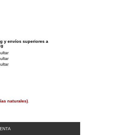
g y envíos superiores a
kg
ultar
ultar
ultar
ías naturales)
.
ENTA