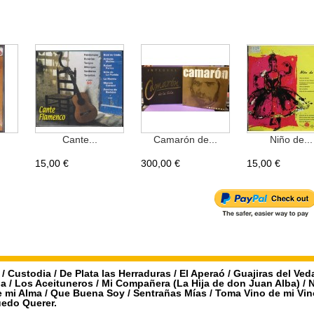
Cante...
Camarón de...
Niño de...
15,00 €
300,00 €
15,00 €
o / Custodia / De Plata las Herraduras / El Aperaó / Guajiras del Ved
ana / Los Aceituneros / Mi Compañera (La Hija de don Juan Alba) / 
de mi Alma / Que Buena Soy / Sentrañas Mías / Toma Vino de mi Vin
uedo Querer.