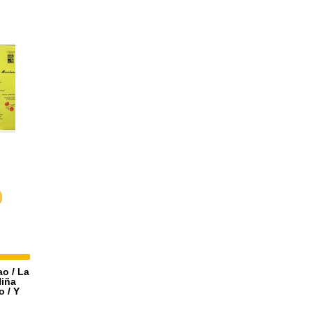
6,00 €
Paco...
Las...
Cantes de.
20,00 €
15,00 €
20,00 €
ao / La
Niña
o / Y