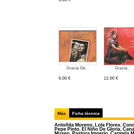
Gracia De...
Gracia...
6,00 €
12,00 €
Más
Ficha técnica
Antoñita Moreno, Lola Flores, Conch
Pepe Pinto, El Niño De Gloria, Can
Museo, Pastora Imperio, Carmela M