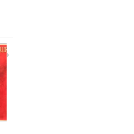
Quiroga -...
Sabicas -