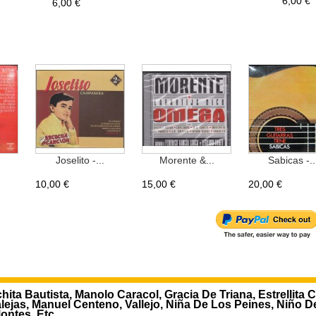
6,00 €
6,00 €
Joselito -...
Morente &...
Sabicas -..
10,00 €
15,00 €
20,00 €
ita Bautista, Manolo Caracol, Gracia De Triana, Estrellita C
alejas, Manuel Centeno, Vallejo, Niña De Los Peines, Niño D
ontes, Etc