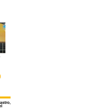
12,00 €
.
El Amor...
Cante...
Camarón de
12,00 €
15,00 €
300,00 €
astro,
el