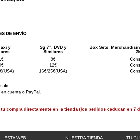
ES DE ENVÍO
axi y
Sg 7”, DVD y
Box Sets, Merchandisin
lares
Similares
2
1€
8€
Cons
9€
12€
Cons
€(USA)
16€/25€(USA)
Cons
sula.
o en cuenta o PayPal.
 tu compra directamente en la tienda (los pedidos caducan en 7 d
ESTA WEB
NUESTRA TIENDA
TU CU