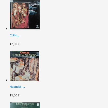
C.PH....
12,00 €
Haendel -...
15,00 €