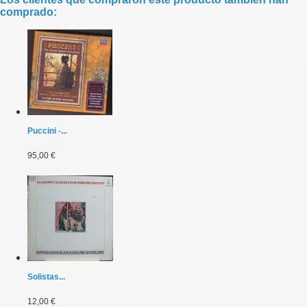
comprado:
Puccini -...
95,00 €
Solistas...
12,00 €