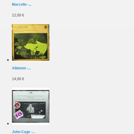
Marcello -...
12,00 €
Albinoni -...
14,00 €
John Cage -...