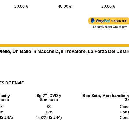
20,00 €
40,00 €
20,00 €
tello, Un Ballo In Maschera, Il Trovatore, La Forza Del Desti
ES DE ENVÍO
axi y
Sg 7”, DVD y
Box Sets, Merchandisin
lares
Similares
2
1€
8€
Cons
9€
12€
Cons
€(USA)
16€/25€(USA)
Cons