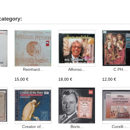
category:
Reinhard...
Alfonso...
C.PH....
15,00 €
18,00 €
12,00 €
Creator of...
Boris...
Corelli -...