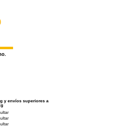
20,00 €
15,00 €
22,00 €
no.
g y envíos superiores a
kg
ultar
ultar
ultar