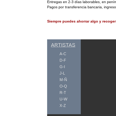
Entregas en 2-3 días laborables, en penín
Pagos por transferencia bancaria, ingres
Siempre puedes ahorrar algo y recoger
ARTISTAS
A-C
D-F
G-I
J-L
M-Ñ
O-Q
R-T
U-W
X-Z