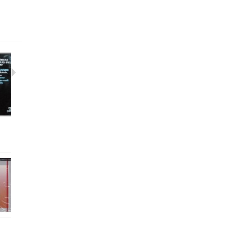
Haendel -...
Rafael...
Wendy...
15,00 €
12,00 €
25,00 €
Wanda...
Andres...
Mstislav..