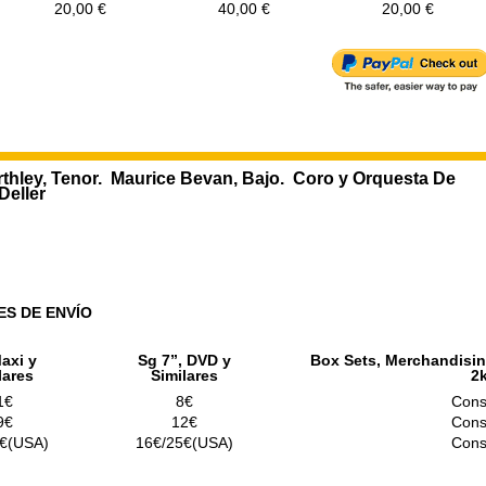
20,00 €
40,00 €
20,00 €
hley, Tenor. Maurice Bevan, Bajo. Coro y Orquesta De
Deller
ES DE ENVÍO
axi y
Sg 7”, DVD y
Box Sets, Merchandisin
lares
Similares
2
1€
8€
Cons
9€
12€
Cons
€(USA)
16€/25€(USA)
Cons