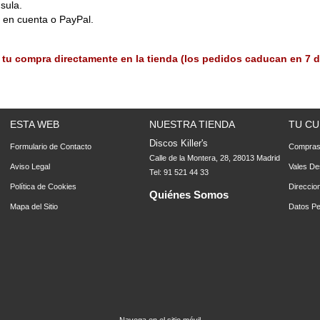
sula.
o en cuenta o PayPal.
 tu compra directamente en la tienda (los pedidos caducan en 7 d
ESTA WEB
NUESTRA TIENDA
TU CU
Discos Killer's
Formulario de Contacto
Compra
Calle de la Montera, 28, 28013 Madrid
Aviso Legal
Vales De
Tel: 91 521 44 33
Política de Cookies
Direccio
Quiénes Somos
Mapa del Sitio
Datos Pe