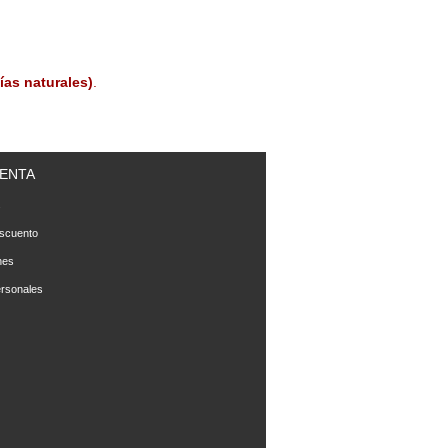
ías naturales)
.
ENTA
s
scuento
nes
rsonales