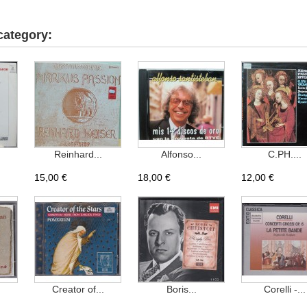
category:
Reinhard...
Alfonso...
C.PH....
15,00 €
18,00 €
12,00 €
Creator of...
Boris...
Corelli -...