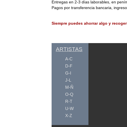
Entregas en 2-3 días laborables, en penín
Pagos por transferencia bancaria, ingres
Siempre puedes ahorrar algo y recoger
ARTISTAS
A-C
D-F
G-I
J-L
M-Ñ
O-Q
R-T
U-W
X-Z