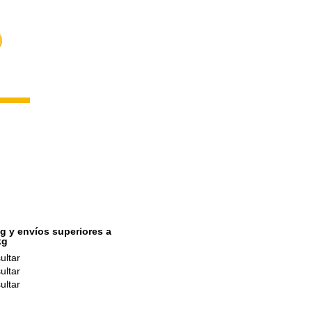
20,00 €
15,00 €
22,00 €
g y envíos superiores a
kg
ultar
ultar
ultar