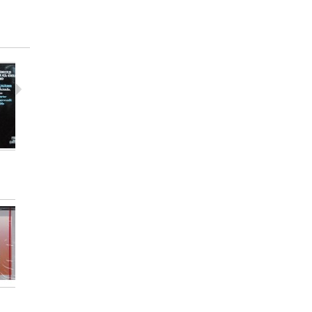
Rafael...
Wendy...
Instituto..
12,00 €
25,00 €
12,00 €
Wanda...
Andres...
Mstislav..