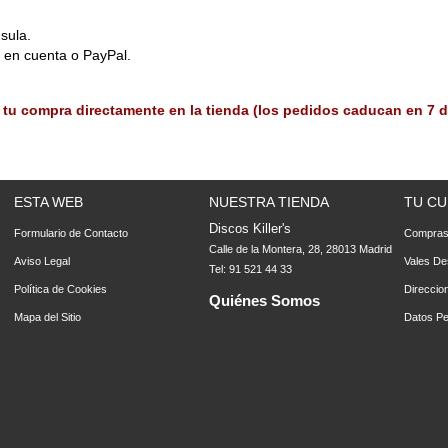
sula.
o en cuenta o PayPal.
 tu compra directamente en la tienda (los pedidos caducan en 7 d
ESTA WEB
NUESTRA TIENDA
TU CU
Discos Killer's
Formulario de Contacto
Compra
Calle de la Montera, 28, 28013 Madrid
Aviso Legal
Vales De
Tel: 91 521 44 33
Política de Cookies
Direccio
Quiénes Somos
Mapa del Sitio
Datos Pe