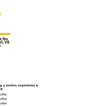
20,00 €
15,00 €
22,00 €
e No.
, VII,
o
g y envíos superiores a
kg
ultar
ultar
ultar