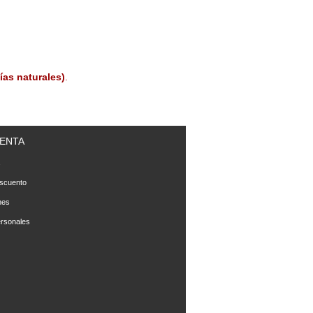
ías naturales)
.
ENTA
s
scuento
nes
rsonales