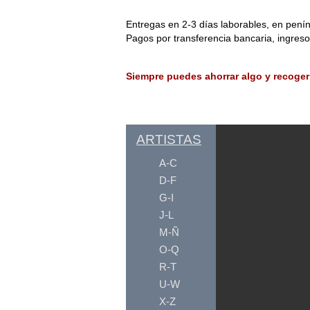
Entregas en 2-3 días laborables, en penín
Pagos por transferencia bancaria, ingres
Siempre puedes ahorrar algo y recoger
ARTISTAS
A-C
D-F
G-I
J-L
M-Ñ
O-Q
R-T
U-W
X-Z