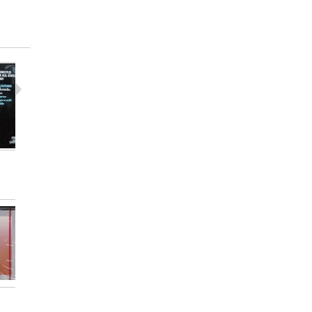
Haendel -...
Rafael...
Wendy...
15,00 €
12,00 €
25,00 €
Wanda...
Andres...
Mstislav..