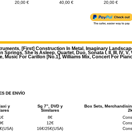
20,00 €
40,00 €
20,00 €
truments, [First] Construction In Metal, Imaginary Landscap
rings, She Is Asleep, Quartet, Duo, Sonata I, II, III, IV, V, VI
ude, Music For Carillon [No.1], Williams Mix, Concert For Pian
ES DE ENVÍO
axi y
Sg 7”, DVD y
Box Sets, Merchandisin
lares
Similares
2
1€
8€
Cons
9€
12€
Cons
€(USA)
16€/25€(USA)
Cons