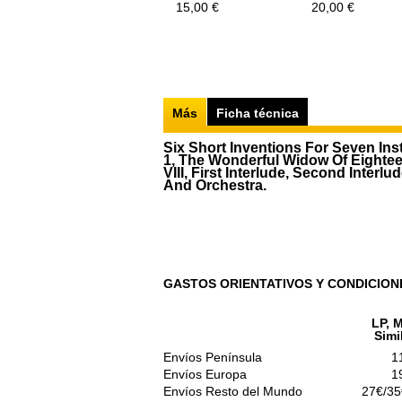
15,00 €
20,00 €
Más
Ficha técnica
Six Short Inventions For Seven Ins
1, The Wonderful Widow Of Eighteen Sp
VIII, First Interlude, Second Interl
And Orchestra.
GASTOS ORIENTATIVOS Y CONDICION
LP, M
Simi
Envíos Península
1
Envíos Europa
1
Envíos Resto del Mundo
27€/35