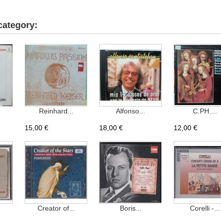
category:
Reinhard...
Alfonso...
C.PH....
15,00 €
18,00 €
12,00 €
Creator of...
Boris...
Corelli -...