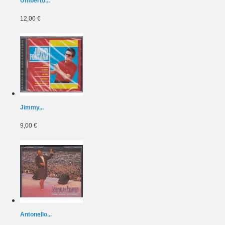
Umberto...
12,00 €
Jimmy...
9,00 €
Antonello...