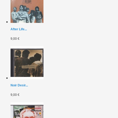
After Life...
9,00 €
Noir Desir...
9,00 €