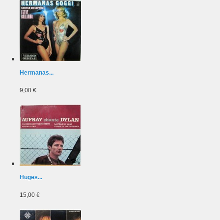
Hermanas...
9,00 €
Huges...
15,00 €