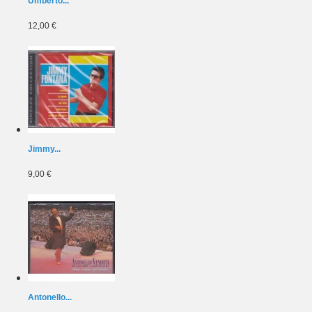
Umberto...
12,00 €
Jimmy...
9,00 €
Antonello...