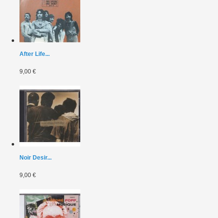
After Life...
9,00 €
Noir Desir...
9,00 €