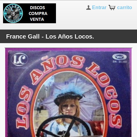
Entrar
carrito
France Gall - Los Años Locos.