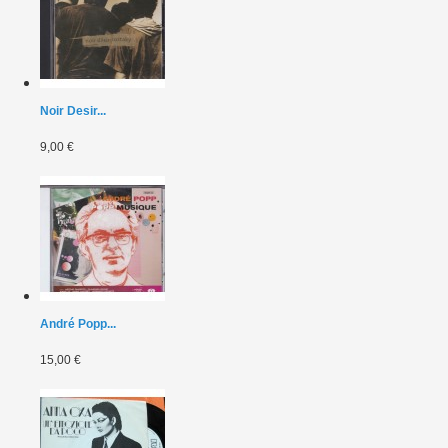
Noir Desir...
9,00 €
André Popp...
15,00 €