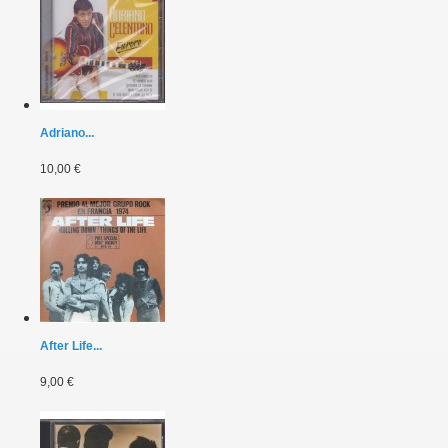
Adriano...
10,00 €
After Life...
9,00 €