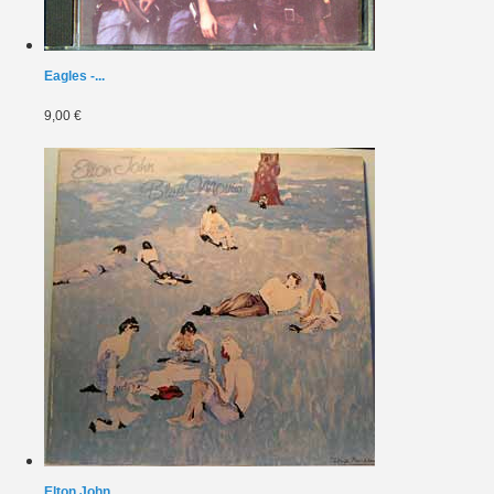
Eagles -...
9,00 €
Elton John...