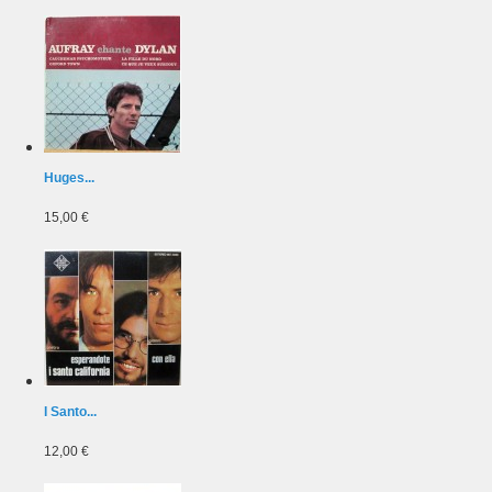
Huges...
15,00 €
I Santo...
12,00 €