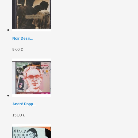
Noir Desir...
9,00 €
André Popp...
15,00 €