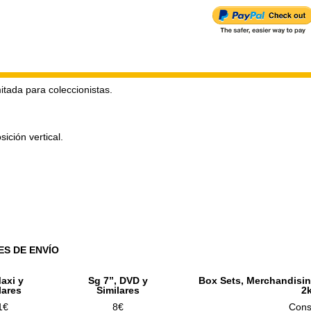
mitada para coleccionistas.
.
ición vertical.
ES DE ENVÍO
axi y
Sg 7”, DVD y
Box Sets, Merchandisin
lares
Similares
2
1€
8€
Cons