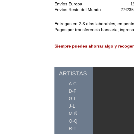
Envíos Europa
1
Envíos Resto del Mundo
27€/35
Entregas en 2-3 días laborables, en penín
Pagos por transferencia bancaria, ingres
Siempre puedes ahorrar algo y recoger
ARTISTAS
A-C
D-F
G-I
J-L
M-Ñ
O-Q
R-T