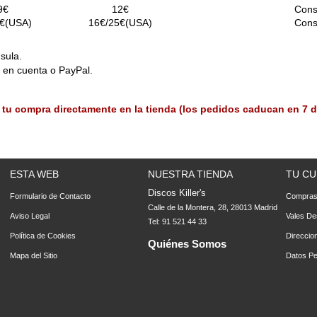
9€
12€
Cons
€(USA)
16€/25€(USA)
Cons
sula.
o en cuenta o PayPal.
 tu compra directamente en la tienda (los pedidos caducan en 7 d
ESTA WEB
NUESTRA TIENDA
TU CU
Discos Killer's
Formulario de Contacto
Compra
Calle de la Montera, 28, 28013 Madrid
Aviso Legal
Vales De
Tel: 91 521 44 33
Política de Cookies
Direccio
Quiénes Somos
Mapa del Sitio
Datos Pe