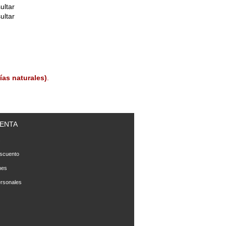
ultar
ultar
ías naturales)
.
ENTA
s
scuento
nes
rsonales