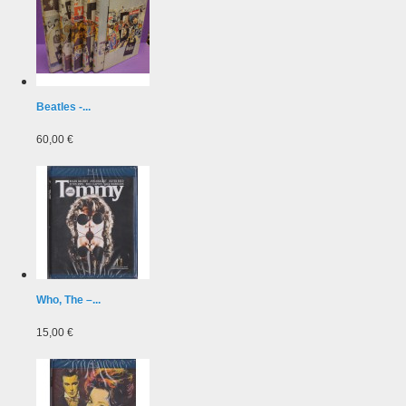
Beatles -...
60,00 €
Who, The ‎–...
15,00 €