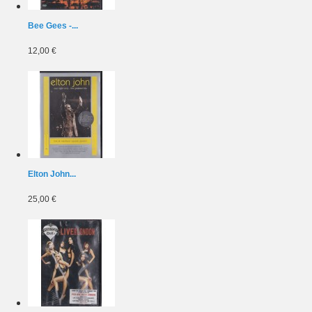
Bee Gees -...
12,00 €
Elton John...
25,00 €