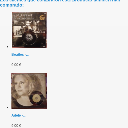
comprado:
Beatles -...
9,00 €
Adele -...
9,00 €