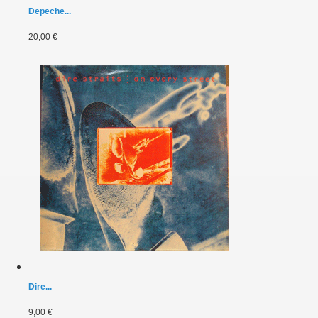
Depeche...
20,00 €
Dire...
9,00 €