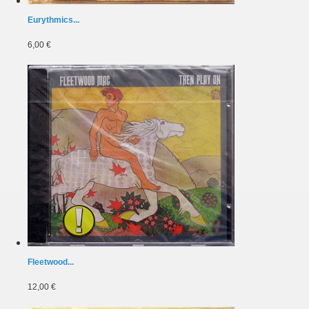
Eurythmics...
6,00 €
Fleetwood...
12,00 €