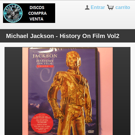
Entrar
carrito
Michael Jackson - History On Film Vol2