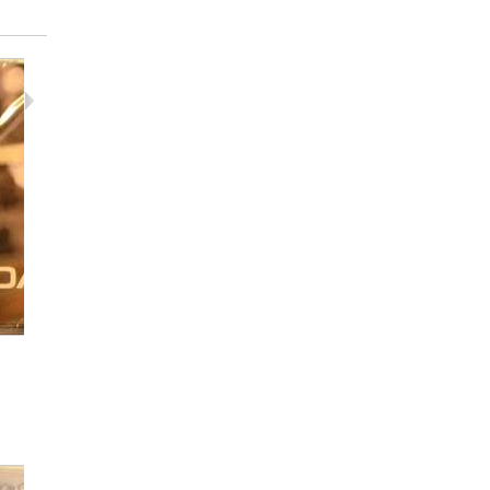
David Bowie...
Depeche
12,00 €