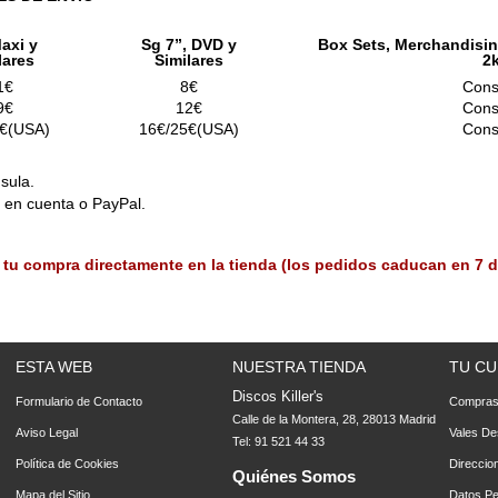
axi y
Sg 7”, DVD y
Box Sets, Merchandisin
lares
Similares
2
1€
8€
Cons
9€
12€
Cons
€(USA)
16€/25€(USA)
Cons
sula.
o en cuenta o PayPal.
 tu compra directamente en la tienda (los pedidos caducan en 7 d
ESTA WEB
NUESTRA TIENDA
TU CU
Discos Killer's
Formulario de Contacto
Compra
Calle de la Montera, 28, 28013 Madrid
Aviso Legal
Vales De
Tel: 91 521 44 33
Política de Cookies
Direccio
Quiénes Somos
Mapa del Sitio
Datos Pe