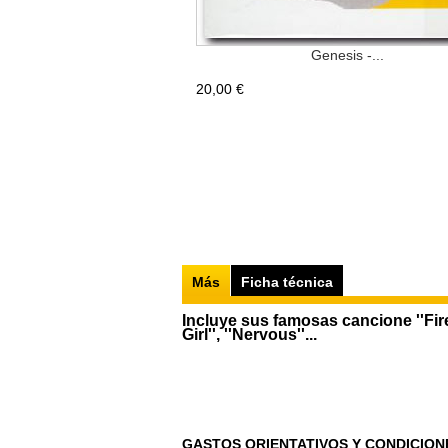
Genesis -...
20,00 €
Más
Ficha técnica
Incluye sus famosas cancione ''Fire 
Girl'', ''Nervous''...
GASTOS ORIENTATIVOS Y CONDICION