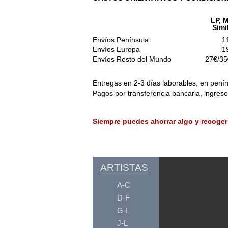
LP, M
Simi
Envíos Península
1
Envíos Europa
1
Envíos Resto del Mundo
27€/35
Entregas en 2-3 días laborables, en penín
Pagos por transferencia bancaria, ingres
Siempre puedes ahorrar algo y recoger
ARTISTAS
A-C
D-F
G-I
J-L