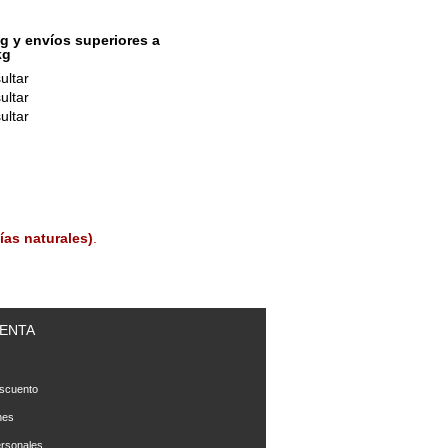
g y envíos superiores a
kg
ultar
ultar
ultar
ías naturales)
.
ENTA
s
scuento
nes
rsonales