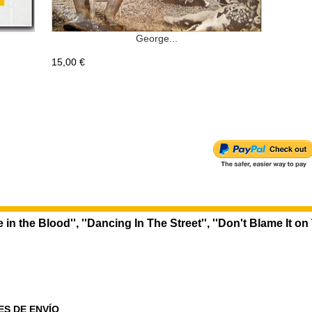
George...
15,00 €
in the Blood'', ''Dancing In The Street'', ''Don't Blame It on
ES DE ENVÍO