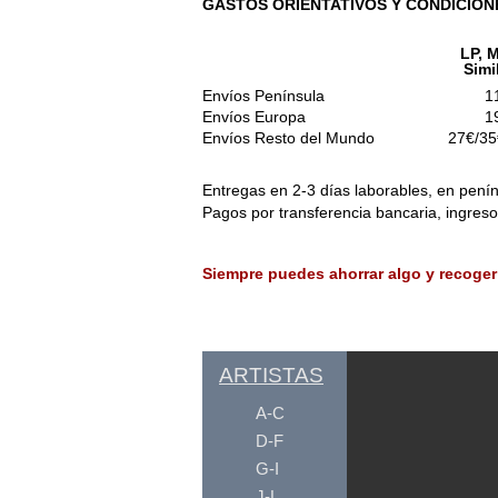
GASTOS ORIENTATIVOS Y CONDICION
LP, M
Simi
Envíos Península
1
Envíos Europa
1
Envíos Resto del Mundo
27€/35
Entregas en 2-3 días laborables, en penín
Pagos por transferencia bancaria, ingres
Siempre puedes ahorrar algo y recoger
ARTISTAS
A-C
D-F
G-I
J-L