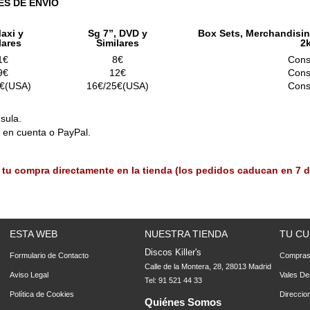
ES DE ENVÍO
axi y
Sg 7”, DVD y
Box Sets, Merchandisin
lares
Similares
2
1€
8€
Cons
9€
12€
Cons
€(USA)
16€/25€(USA)
Cons
sula.
o en cuenta o PayPal.
 tu compra directamente en la tienda (los pedidos caducan en 7 d
ESTA WEB
NUESTRA TIENDA
TU CU
Discos Killer's
Formulario de Contacto
Compra
Calle de la Montera, 28, 28013 Madrid
Aviso Legal
Vales De
Tel: 91 521 44 33
Política de Cookies
Direccio
Quiénes Somos