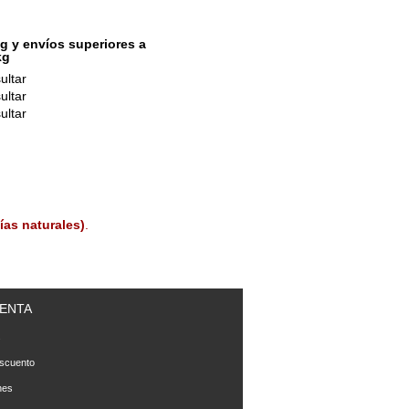
g y envíos superiores a
kg
ultar
ultar
ultar
ías naturales)
.
ENTA
s
scuento
nes