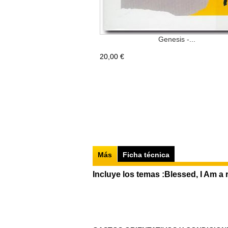
Genesis -...
20,00 €
Más
Ficha técnica
Incluye los temas :Blessed, I Am a 