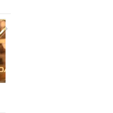
David Bowie...
Depeche
12,00 €