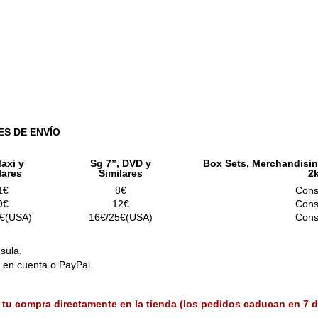
ES DE ENVÍO
axi y
Sg 7”, DVD y
Box Sets, Merchandisin
lares
Similares
2
1€
8€
Cons
9€
12€
Cons
€(USA)
16€/25€(USA)
Cons
sula.
o en cuenta o PayPal.
 tu compra directamente en la tienda (los pedidos caducan en 7 d