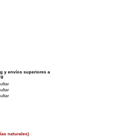
g y envíos superiores a
kg
ultar
ultar
ultar
ías naturales)
.