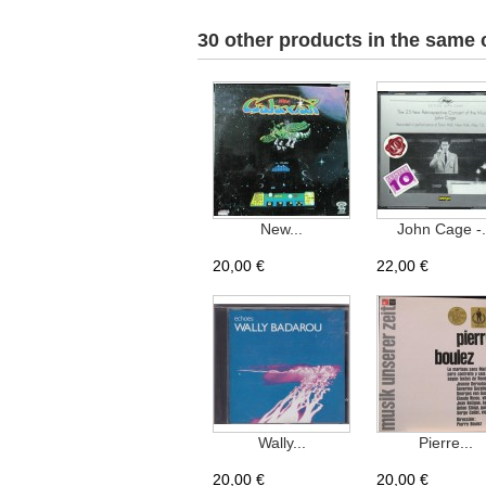
30 other products in the same 
New...
John Cage -.
20,00 €
22,00 €
Wally...
Pierre...
20,00 €
20,00 €