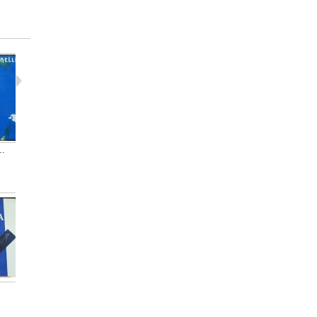
..
The...
Salif Keita...
Francisco.
20,00 €
15,00 €
35,00 €
Manuel Luna...
Ramón...
David...
35,00 €
35,00 €
35,00 €