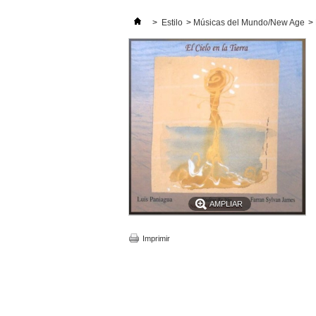
>
Estilo
>
Músicas del Mundo/New Age
>
AMPLIAR
Imprimir