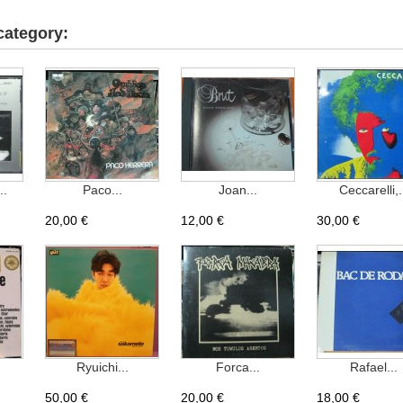
category:
..
Paco...
Joan...
Ceccarelli,.
20,00 €
12,00 €
30,00 €
Ryuichi...
Forca...
Rafael...
50,00 €
20,00 €
18,00 €