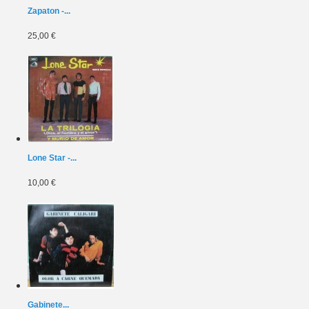
Zapaton -...
25,00 €
Lone Star -...
10,00 €
Gabinete...