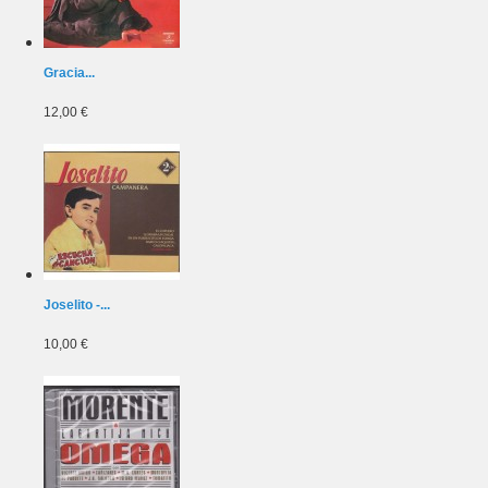
Gracia...
12,00 €
Joselito -...
10,00 €