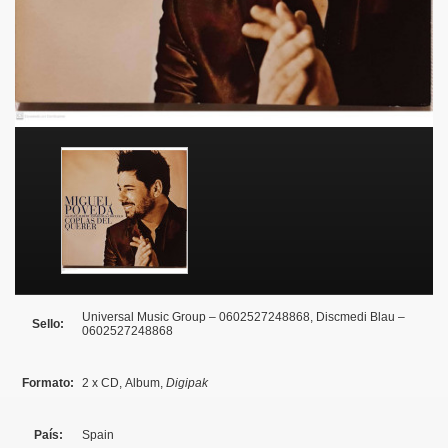
Universal Music Group
– 0602527248868
, Discmedi Blau
–
Sello:
0602527248868
Formato:
2 x
CD
, Album
,
Digipak
País:
Spain