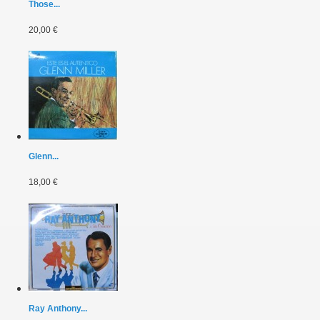
Those...
20,00 €
Glenn...
18,00 €
Ray Anthony...