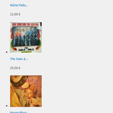
Núria Feliu...
12,00 €
The Gals &...
25,00 €
Harpo Marx...